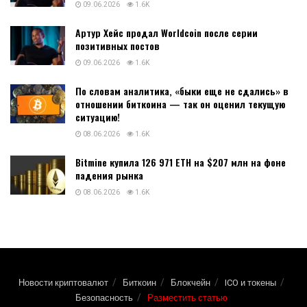
09.06.2026
1.6K
Артур Хейс продал Worldcoin после серии
позитивных постов
09.06.2026
1.6K
По словам аналитика, «быки еще не сдались» в
отношении биткоина — так он оценил текущую
ситуацию!
08.06.2026
1.6K
Bitmine купила 126 971 ETH на $207 млн на фоне
падения рынка
08.06.2026
1.6K
Новости криптовалют
Биткоин
Блокчейн
ICO и токены
Безопасность
Разместить статью