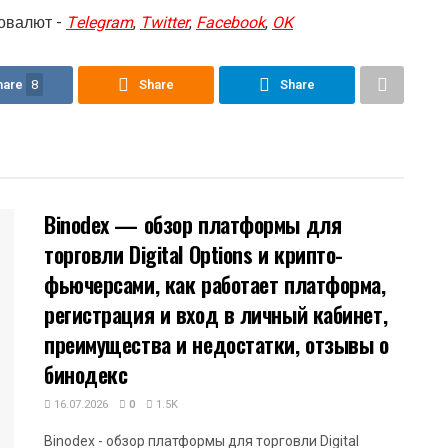
овалют -
Telegram
,
Twitter
,
Facebook
,
OK
hare
8
Share
Share
Binodex — обзор платформы для
торговли Digital Options и крипто-
фьючерсами, как работает платформа,
регистрация и вход в личный кабинет,
преимущества и недостатки, отзывы о
бинодекс
16.07.2026
0
1.5K
Binodex - обзор платформы для торговли Digital