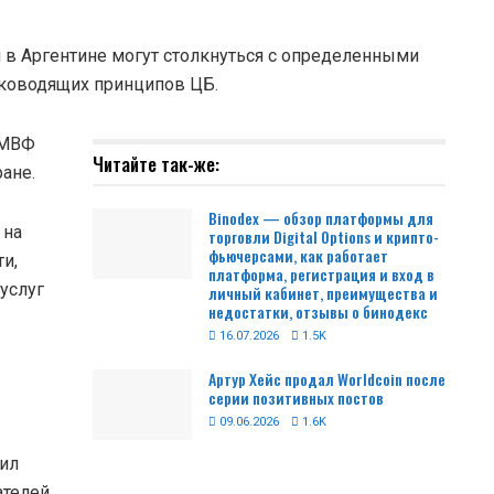
в Аргентине могут столкнуться с определенными
уководящих принципов ЦБ.
МВФ
Читайте так-же:
ане.
Binodex — обзор платформы для
 на
торговли Digital Options и крипто-
фьючерсами, как работает
и,
платформа, регистрация и вход в
услуг
личный кабинет, преимущества и
недостатки, отзывы о бинодекс
16.07.2026
1.5K
Артур Хейс продал Worldcoin после
серии позитивных постов
09.06.2026
1.6K
вил
ателей