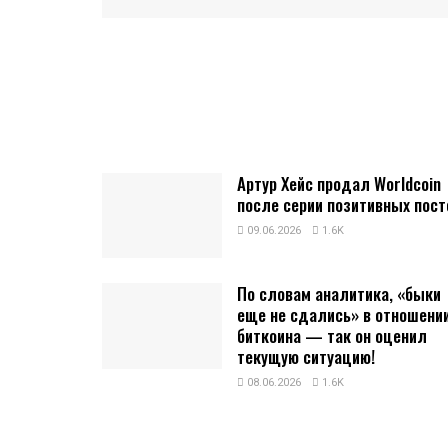
Артур Хейс продал Worldcoin
после серии позитивных пост
09.06.2026
1.6K
По словам аналитика, «быки
еще не сдались» в отношени
биткоина — так он оценил
текущую ситуацию!
08.06.2026
1.6K