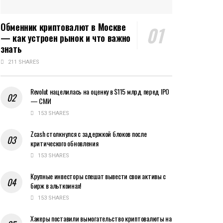
Обменник криптовалют в Москве
— как устроен рынок и что важно
знать
211 SHARES
Revolut нацелилась на оценку в $115 млрд перед IPO
— СМИ
153 SHARES
Zcash столкнулся с задержкой блоков после
критического обновления
153 SHARES
Крупные инвесторы спешат вывести свои активы с
бирж в альткоинах!
153 SHARES
Хакеры поставили вымогательство криптовалюты на