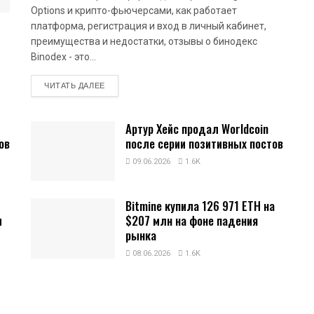
Options и крипто-фьючерсами, как работает
платформа, регистрация и вход в личный кабинет,
преимущества и недостатки, отзывы о бинодекс
Binodex - это...
DETAILS
ЧИТАТЬ ДАЛЕЕ
Артур Хейс продал Worldcoin
ов
после серии позитивных постов
09.06.2026
1.6K
Bitmine купила 126 971 ETH на
и
$207 млн на фоне падения
рынка
08.06.2026
1.6K