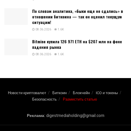
По словам аналитика, «быки еще не сдались» в
отношении биткоина — так он оценил текущую
ситуацию!
08.06.2026
1.6K
Bitmine купила 126 971 ETH на $207 млн на фоне
падения рынка
08.06.2026
1.6K
Новости криптовалют
Биткоин
Блокчейн
ICO и токены
Безопасность
Разместить статью
Реклама:
digestmediaholding@gmail.com