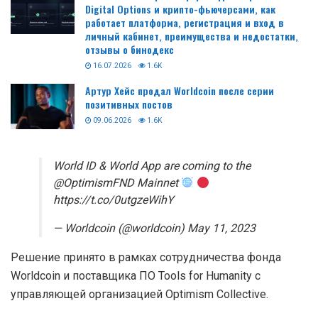
Digital Options и крипто-фьючерсами, как
работает платформа, регистрация и вход в
личный кабинет, преимущества и недостатки,
отзывы о бинодекс
16.07.2026
1.6K
Артур Хейс продал Worldcoin после серии
позитивных постов
09.06.2026
1.6K
World ID & World App are coming to the
@OptimismFND Mainnet
https://t.co/0utgzeWihY
— Worldcoin (@worldcoin) May 11, 2023
Решение принято в рамках сотрудничества фонда
Worldcoin и поставщика ПО Tools for Humanity с
управляющей организацией Optimism Collective.