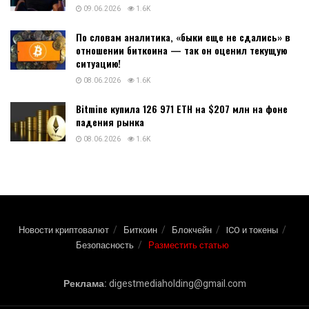
09.06.2026
1.6K
По словам аналитика, «быки еще не сдались» в
отношении биткоина — так он оценил текущую
ситуацию!
08.06.2026
1.6K
Bitmine купила 126 971 ETH на $207 млн на фоне
падения рынка
08.06.2026
1.6K
Новости криптовалют
Биткоин
Блокчейн
ICO и токены
Безопасность
Разместить статью
Реклама:
digestmediaholding@gmail.com