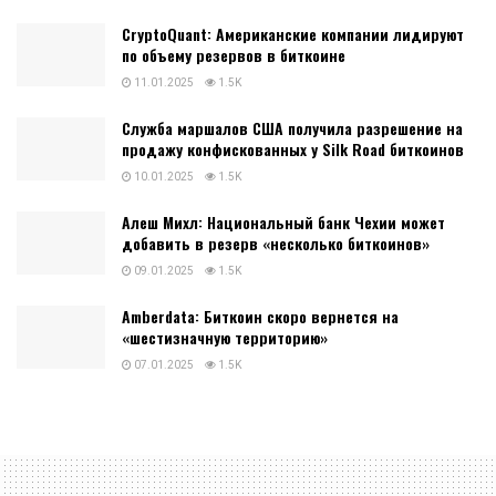
CryptoQuant: Американские компании лидируют
по объему резервов в биткоине
11.01.2025
1.5K
Служба маршалов США получила разрешение на
продажу конфискованных у Silk Road биткоинов
10.01.2025
1.5K
Алеш Михл: Национальный банк Чехии может
добавить в резерв «несколько биткоинов»
09.01.2025
1.5K
Amberdata: Биткоин скоро вернется на
«шестизначную территорию»
07.01.2025
1.5K