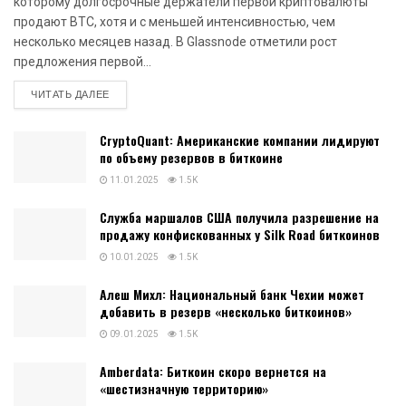
которому долгосрочные держатели первой криптовалюты
продают BTC, хотя и с меньшей интенсивностью, чем
несколько месяцев назад. В Glassnode отметили рост
предложения первой...
DETAILS
ЧИТАТЬ ДАЛЕЕ
CryptoQuant: Американские компании лидируют
по объему резервов в биткоине
11.01.2025
1.5K
Служба маршалов США получила разрешение на
продажу конфискованных у Silk Road биткоинов
10.01.2025
1.5K
Алеш Михл: Национальный банк Чехии может
добавить в резерв «несколько биткоинов»
09.01.2025
1.5K
Amberdata: Биткоин скоро вернется на
«шестизначную территорию»