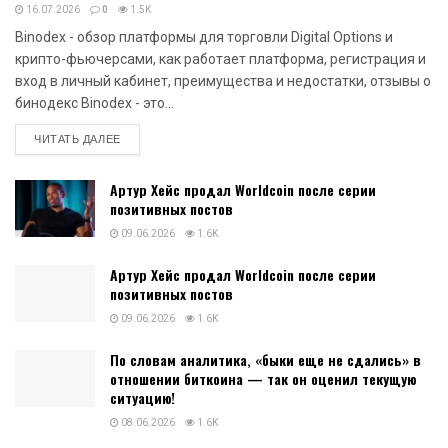
16.07.2026
0
1.5K
Binodex - обзор платформы для торговли Digital Options и
крипто-фьючерсами, как работает платформа, регистрация и
вход в личный кабинет, преимущества и недостатки, отзывы о
бинодекс Binodex - это...
DETAILS
ЧИТАТЬ ДАЛЕЕ
Артур Хейс продал Worldcoin после серии
позитивных постов
09.06.2026
1.6K
Артур Хейс продал Worldcoin после серии
позитивных постов
09.06.2026
1.6K
По словам аналитика, «быки еще не сдались» в
отношении биткоина — так он оценил текущую
ситуацию!
08.06.2026
1.6K