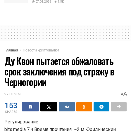
07.01.2025
1.5K
Главная
Новости криптовалют
Ду Квон пытается обжаловать
срок заключения под стражу в
Черногории
A
27.03.2023
A
153
SHARES
Регулирование
bits.media 7 ч Время прочтения: ~2 м Юридический