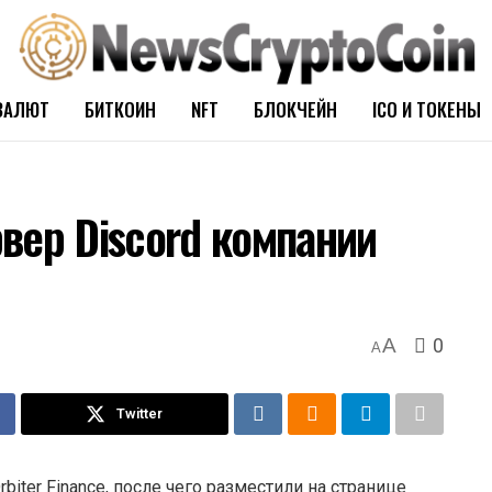
ВАЛЮТ
БИТКОИН
NFT
БЛОКЧЕЙН
ICO И ТОКЕНЫ
вер Discord компании
0
A
A
Twitter
ter Finance, после чего разместили на странице