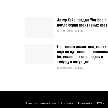
Артур Хейс продал Worldcoin
после серии позитивных пост
09.06.2026
1.6K
По словам аналитика, «быки
еще не сдались» в отношени
биткоина — так он оценил
текущую ситуацию!
08.06.2026
1.6K
Новости криптовалют
Биткоин
Блокчейн
ICO и т