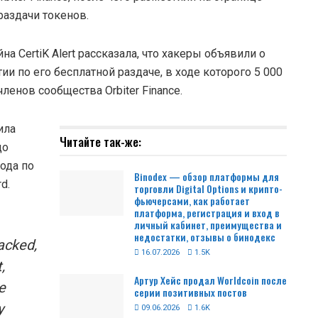
аздачи токенов.
а CertiK Alert рассказала, что хакеры объявили о
и по его бесплатной раздаче, в ходе которого 5 000
енов сообщества Orbiter Finance.
ила
Читайте так-же:
до
ода по
Binodex — обзор платформы для
d.
торговли Digital Options и крипто-
фьючерсами, как работает
платформа, регистрация и вход в
личный кабинет, преимущества и
недостатки, отзывы о бинодекс
acked,
16.07.2026
1.5K
,
Артур Хейс продал Worldcoin после
e
серии позитивных постов
y
09.06.2026
1.6K