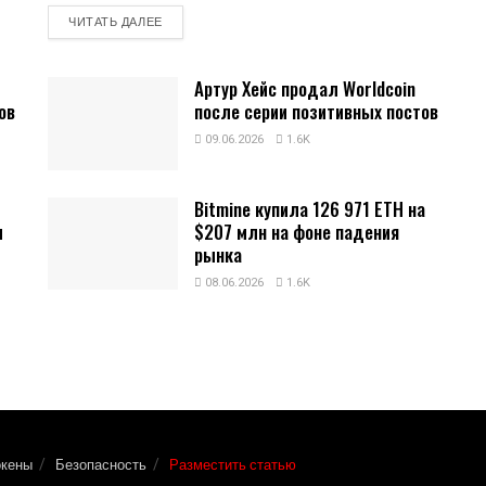
DETAILS
ЧИТАТЬ ДАЛЕЕ
Артур Хейс продал Worldcoin
ов
после серии позитивных постов
09.06.2026
1.6K
Bitmine купила 126 971 ETH на
и
$207 млн на фоне падения
рынка
08.06.2026
1.6K
окены
Безопасность
Разместить статью