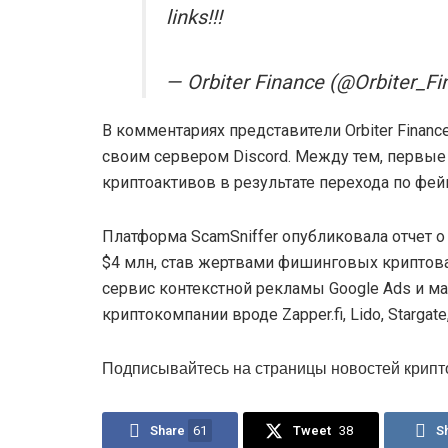
links!!!
— Orbiter Finance (@Orbiter_Fi
В комментариях представители Orbiter Financ
своим сервером Discord. Между тем, первые
криптоактивов в результате перехода по фе
Платформа ScamSniffer опубликовала отчет о 
$4 млн, став жертвами фишинговых крипто
сервис контекстной рекламы Google Ads и м
криптокомпании вроде Zapper.fi, Lido, Stargate, 
Подписывайтесь на страницы новостей крипт
Share
61
Tweet
38
S