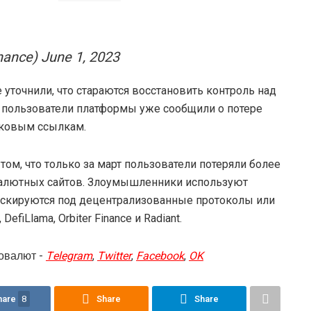
nance) June 1, 2023
e уточнили, что стараются восстановить контроль над
 пользователи платформы уже сообщили о потере
йковым ссылкам.
том, что только за март пользователи потеряли более
валютных сайтов. Злоумышленники используют
аскируются под децентрализованные протоколы или
DefiLlama, Orbiter Finance и Radiant.
овалют -
Telegram
,
Twitter
,
Facebook
,
OK
hare
8
Share
Share