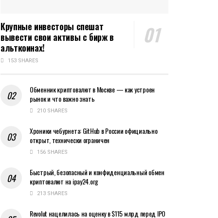
Крупные инвесторы спешат
вывести свои активы с бирж в
альткоинах!
153 SHARES
Обменник криптовалют в Москве — как устроен
рынок и что важно знать
210 SHARES
Хроники чебурнета: GitHub в России официально
открыт, технически ограничен
156 SHARES
Быстрый, безопасный и конфиденциальный обмен
криптовалют на ipay24.org
213 SHARES
Revolut нацелилась на оценку в $115 млрд перед IPO