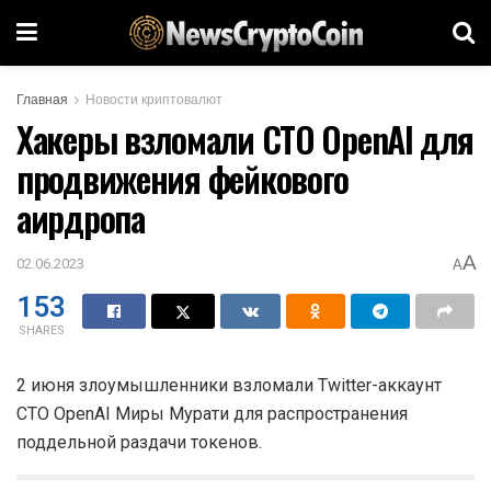
Главная
Новости криптовалют
Хакеры взломали CTO OpenAI для
продвижения фейкового
аирдропа
A
02.06.2023
A
153
SHARES
2 июня злоумышленники взломали Twitter-аккаунт
CTO
OpenAI Миры Мурати для распространения
поддельной раздачи токенов.