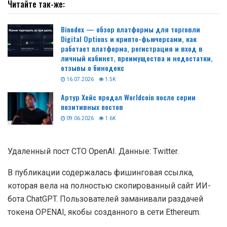
Читайте так-же:
Binodex — обзор платформы для торговли
Digital Options и крипто-фьючерсами, как
работает платформа, регистрация и вход в
личный кабинет, преимущества и недостатки,
отзывы о бинодекс
16.07.2026
1.5K
Артур Хейс продал Worldcoin после серии
позитивных постов
09.06.2026
1.6K
Удаленный пост CTO OpenAI. Данные: Twitter.
В публикации содержалась фишинговая ссылка,
которая вела на полностью скопированный сайт ИИ-
бота ChatGPT. Пользователей заманивали раздачей
токена OPENAI, якобы созданного в сети Ethereum.