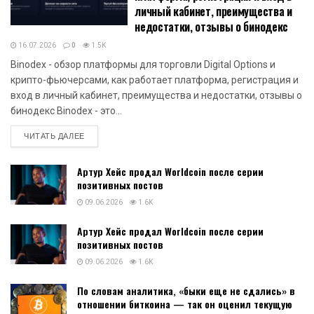
личный кабинет, преимущества и
недостатки, отзывы о бинодекс
16.07.2026
0
1.5K
Binodex - обзор платформы для торговли Digital Options и
крипто-фьючерсами, как работает платформа, регистрация и
вход в личный кабинет, преимущества и недостатки, отзывы о
бинодекс Binodex - это...
DETAILS
ЧИТАТЬ ДАЛЕЕ
Артур Хейс продал Worldcoin после серии
позитивных постов
09.06.2026
1.6K
Артур Хейс продал Worldcoin после серии
позитивных постов
09.06.2026
1.6K
По словам аналитика, «быки еще не сдались» в
отношении биткоина — так он оценил текущую