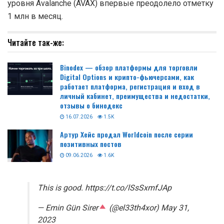
уровня Avalanche (AVAX) впервые преодолело отметку
1 млн в месяц.
Читайте так-же:
Binodex — обзор платформы для торговли
Digital Options и крипто-фьючерсами, как
работает платформа, регистрация и вход в
личный кабинет, преимущества и недостатки,
отзывы о бинодекс
16.07.2026
1.5K
Артур Хейс продал Worldcoin после серии
позитивных постов
09.06.2026
1.6K
This is good. https://t.co/lSsSxmfJAp
— Emin Gün Sirer
(@el33th4xor) May 31,
2023