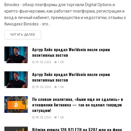
Binodex - обзор платформы для торговли Digital Options и
крипто-фьючерсами, как работает платформа, регистрация и
вход в личный кабинет, преимущества и недостатки, отзывы о
бинодекс Binodex - это...
DETAILS
ЧИТАТЬ ДАЛЕЕ
Артур Хейс продал Worldcoin после серии
позитивных постов
09.06.2026
1.6K
Артур Хейс продал Worldcoin после серии
позитивных постов
09.06.2026
1.6K
По словам аналитика, «быки еще не сдались» в
отношении биткоина — так он оценил текущую
ситуацию!
08.06.2026
1.6K
Bitmine купила 126 971 ETH на $207 млн на фоне