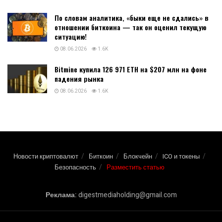
По словам аналитика, «быки еще не сдались» в
отношении биткоина — так он оценил текущую
ситуацию!
08.06.2026
1.6K
Bitmine купила 126 971 ETH на $207 млн на фоне
падения рынка
08.06.2026
1.6K
Новости криптовалют
Биткоин
Блокчейн
ICO и токены
Безопасность
Разместить статью
Реклама:
digestmediaholding@gmail.com