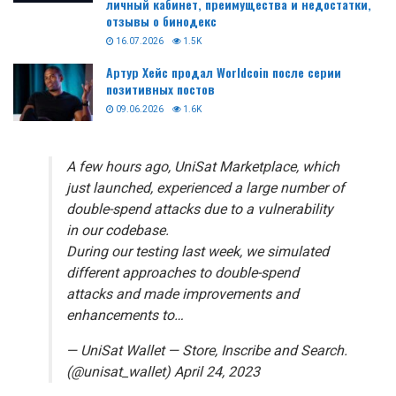
личный кабинет, преимущества и недостатки,
отзывы о бинодекс
16.07.2026
1.5K
Артур Хейс продал Worldcoin после серии
позитивных постов
09.06.2026
1.6K
A few hours ago, UniSat Marketplace, which
just launched, experienced a large number of
double-spend attacks due to a vulnerability
in our codebase.
During our testing last week, we simulated
different approaches to double-spend
attacks and made improvements and
enhancements to…
— UniSat Wallet — Store, Inscribe and Search.
(@unisat_wallet) April 24, 2023