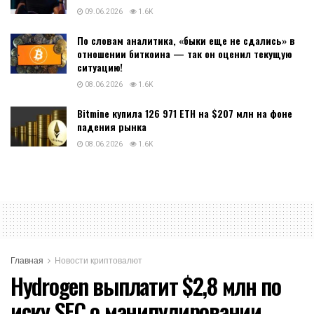
09.06.2026
1.6K
По словам аналитика, «быки еще не сдались» в
отношении биткоина — так он оценил текущую
ситуацию!
08.06.2026
1.6K
Bitmine купила 126 971 ETH на $207 млн на фоне
падения рынка
08.06.2026
1.6K
Главная
Новости криптовалют
Hydrogen выплатит $2,8 млн по
иску SEC о манипулировании