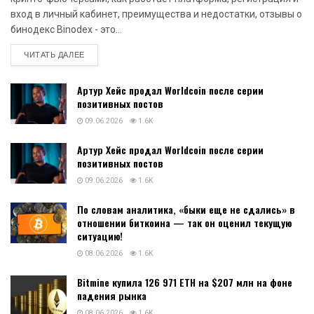
вход в личный кабинет, преимущества и недостатки, отзывы о
бинодекс Binodex - это...
DETAILS
ЧИТАТЬ ДАЛЕЕ
Артур Хейс продал Worldcoin после серии
позитивных постов
09.06.2026
1.6K
Артур Хейс продал Worldcoin после серии
позитивных постов
09.06.2026
1.6K
По словам аналитика, «быки еще не сдались» в
отношении биткоина — так он оценил текущую
ситуацию!
08.06.2026
1.6K
Bitmine купила 126 971 ETH на $207 млн на фоне
падения рынка
08.06.2026
1.6K