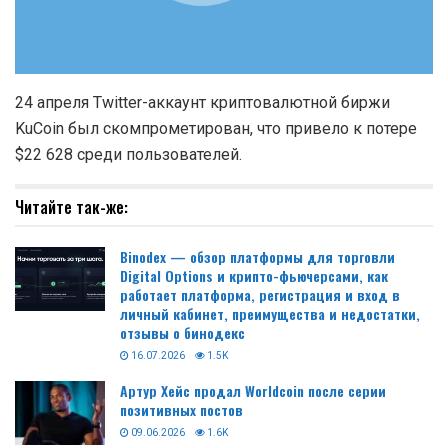
24 апреля Twitter-аккаунт криптовалютной биржи
KuCoin был скомпрометирован, что привело к потере
$22 628 среди пользователей.
Читайте так-же:
Binodex — обзор платформы для торговли
Digital Options и крипто-фьючерсами, как
работает платформа, регистрация и вход в
личный кабинет, преимущества и недостатки,
отзывы о бинодекс
16.07.2026
1.5K
Артур Хейс продал Worldcoin после серии
позитивных постов
09.06.2026
1.6K