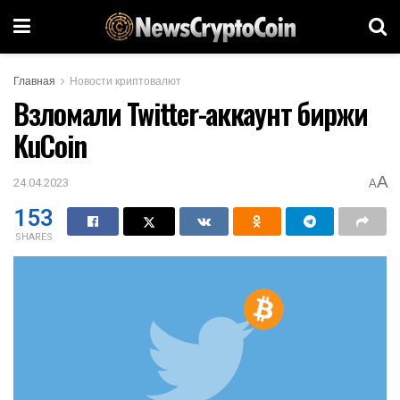
Главная
Новости криптовалют
Взломали Twitter-аккаунт биржи
KuCoin
A
24.04.2023
A
153
SHARES