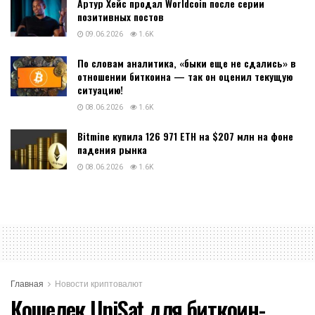
Артур Хейс продал Worldcoin после серии
позитивных постов
09.06.2026
1.6K
По словам аналитика, «быки еще не сдались» в
отношении биткоина — так он оценил текущую
ситуацию!
08.06.2026
1.6K
Bitmine купила 126 971 ETH на $207 млн на фоне
падения рынка
08.06.2026
1.6K
Главная
Новости криптовалют
Кошелек UniSat для биткоин-