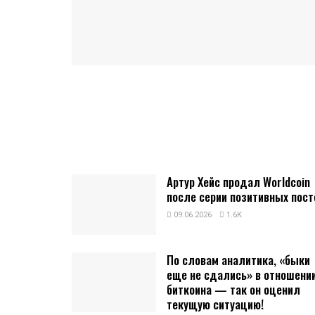
Артур Хейс продал Worldcoin
после серии позитивных пост
09.06.2026
1.6K
По словам аналитика, «быки
еще не сдались» в отношени
биткоина — так он оценил
текущую ситуацию!