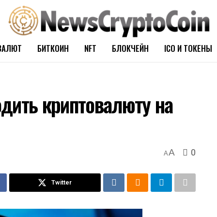
ВАЛЮТ
БИТКОИН
NFT
БЛОКЧЕЙН
ICO И ТОКЕНЫ
дить криптовалюту на
0
A
A
Twitter