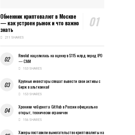
Обменник криптовалют в Москве
— как устроен рынок и что важно
знать
211 SHARES
Revolut нацелилась на оценку в $115 млрд перед IPO
— СМИ
153 SHARES
Крупные инвесторы спешат вывести свои активы с
бирж в альткоинах!
153 SHARES
Хроники чебурнета: GitHub в России официально
открыт, технически ограничен
156 SHARES
Хакеры поставили вымогательство криптовалюты на