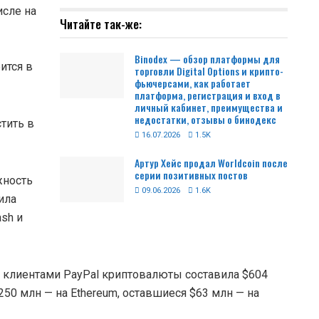
исле на
Читайте так-же:
Binodex — обзор платформы для
ится в
торговли Digital Options и крипто-
фьючерсами, как работает
платформа, регистрация и вход в
личный кабинет, преимущества и
недостатки, отзывы о бинодекс
тить в
16.07.2026
1.5K
Артур Хейс продал Worldcoin после
серии позитивных постов
жность
09.06.2026
1.6K
ила
ash и
й клиентами PayPal криптовалюты составила $604
250 млн — на Ethereum, оставшиеся $63 млн — на