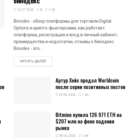
бинодекс
16.07.2026
0
1.5K
Binodex - обзор платформы для торговли Digital
Options и крипто-фьючерсами, как работает
платформа, регистрация и вход в личный кабинет,
преимущества и недостатки, отзывы о бинодекс
Binodex - это...
DETAILS
ЧИТАТЬ ДАЛЕЕ
Артур Хейс продал Worldcoin
ов
после серии позитивных постов
09.06.2026
1.6K
Bitmine купила 126 971 ETH на
и
$207 млн на фоне падения
рынка
08.06.2026
1.6K