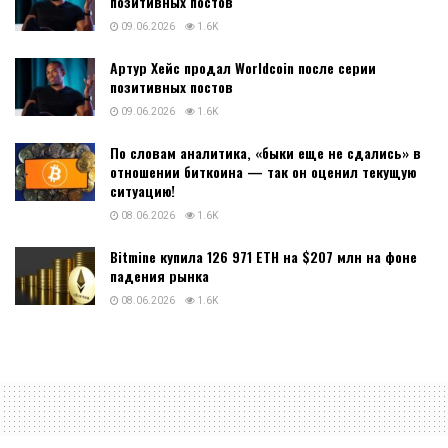
позитивных постов
09.06.2026
1.6K
Артур Хейс продал Worldcoin после серии
позитивных постов
09.06.2026
1.6K
По словам аналитика, «быки еще не сдались» в
отношении биткоина — так он оценил текущую
ситуацию!
08.06.2026
1.6K
Bitmine купила 126 971 ETH на $207 млн на фоне
падения рынка
08.06.2026
1.6K