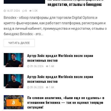
недостатки, отзывы о бинодекс
16.07.2026
0
1.5K
Binodex - обзор платформы для торговли Digital Options и
крипто-фьючерсами, как работает платформа, регистрация и
вход в личный кабинет, преимущества и недостатки, отзывы о
бинодекс Binodex - это...
DETAILS
ЧИТАТЬ ДАЛЕЕ
Артур Хейс продал Worldcoin после серии
позитивных постов
09.06.2026
1.6K
Артур Хейс продал Worldcoin после серии
позитивных постов
09.06.2026
1.6K
По словам аналитика, «быки еще не сдались» в
отношении биткоина — так он оценил текущую
ситуацию!