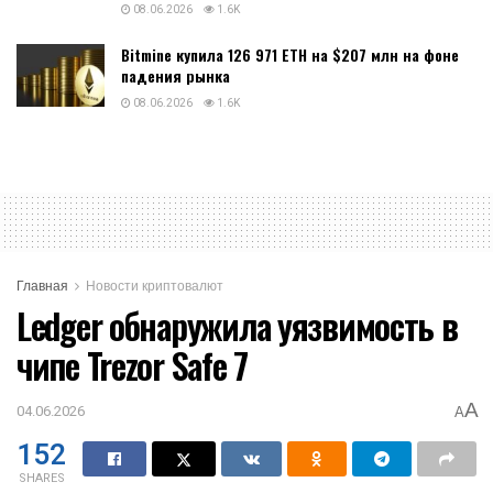
08.06.2026
1.6K
Bitmine купила 126 971 ETH на $207 млн на фоне
падения рынка
08.06.2026
1.6K
Главная
Новости криптовалют
Ledger обнаружила уязвимость в
чипе Trezor Safe 7
A
04.06.2026
A
152
SHARES