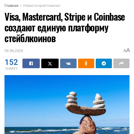
Главная
Новости криптовалют
Visa, Mastercard, Stripe и Coinbase
создают единую платформу
стейблкоинов
A
03.06.2026
A
152
SHARES