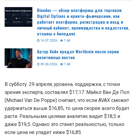
Известный криптотрейдер на своей странице в
Твиттере рассказал, что будет происходить с токеном
AVAX в ближайшем будущем.
Читайте так-же:
Binodex — обзор платформы для торговли
Digital Options и крипто-фьючерсами, как
работает платформа, регистрация и вход в
личный кабинет, преимущества и недостатки,
отзывы о бинодекс
16.07.2026
1.6K
Артур Хейс продал Worldcoin после серии
позитивных постов
09.06.2026
1.6K