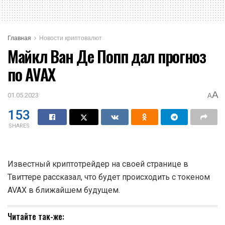
Главная
Новости криптовалют
Майкл Ван Де Попп дал прогноз
по AVAX
A
01.05.2023
A
153
SHARES