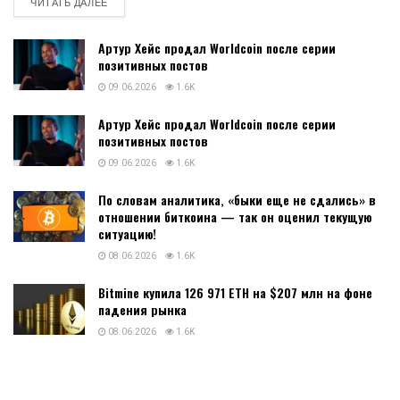
личный кабинет, преимущества и
недостатки, отзывы о бинодекс
16.07.2026
0
1.6K
Binodex - обзор платформы для торговли Digital Options и
крипто-фьючерсами, как работает платформа, регистрация и
вход в личный кабинет, преимущества и недостатки, отзывы о
бинодекс Binodex - это...
DETAILS
ЧИТАТЬ ДАЛЕЕ
Артур Хейс продал Worldcoin после серии
позитивных постов
09.06.2026
1.6K
Артур Хейс продал Worldcoin после серии
позитивных постов
09.06.2026
1.6K
По словам аналитика, «быки еще не сдались» в
отношении биткоина — так он оценил текущую