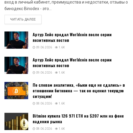
вход в личный кабинет, преимущества и недостатки, отзывы о
бинодекс Binodex - это...
DETAILS
ЧИТАТЬ ДАЛЕЕ
Артур Хейс продал Worldcoin после серии
позитивных постов
09.06.2026
1.6K
Артур Хейс продал Worldcoin после серии
позитивных постов
09.06.2026
1.6K
По словам аналитика, «быки еще не сдались» в
отношении биткоина — так он оценил текущую
ситуацию!
08.06.2026
1.6K
Bitmine купила 126 971 ETH на $207 млн на фоне
падения рынка
08.06.2026
1.6K