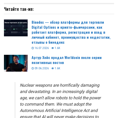
Читайте так-же:
Binodex — обзор платформы для торговли
Digital Options и крипто-фьючерсами, как
работает платформа, регистрация и вход в
личный кабинет, преимущества и недостатки,
отзывы о бинодекс
16.07.2026
1.6K
Артур Хейс продал Worldcoin после серии
позитивных постов
09.06.2026
1.6K
Nuclear weapons are horrifically damaging
and devastating. In an increasingly digital
age, we can’t allow robots to hold the power
to command them. We must adopt the
Autonomous Artificial Intelligence Act and
ensure that AI will never make decisions to