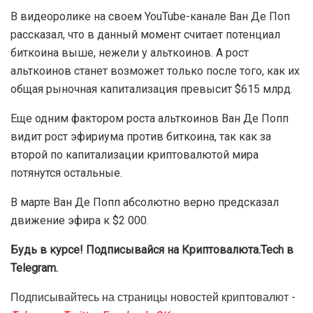
В субботу. 29 апреля, уровень поддержки, с точки
зрения эксперта, составлял $17,17. Майкл Ван Де Поп
(Michael Van De Poppe) считает, что если AVAX сможет
удержаться выше $16,85, то цена скорее всего будет
расти. Реальными целями аналитик видит $18,5 и
даже $19,5. Однако это станет реальностью, только
если цена не упадет ниже $16,85.
В видеоролике на своем YouTube-канале Ван Де Поп
рассказал, что в данный момент считает потенциал
биткоина выше, нежели у альткоинов. А рост
альткоинов станет возможет только после того, как их
общая рыночная капитализация превысит $615 млрд.
Еще одним фактором роста альткоинов Ван Де Попп
видит рост эфириума против биткоина, так как за
второй по капитализации криптовалютой мира
потянутся остальные.