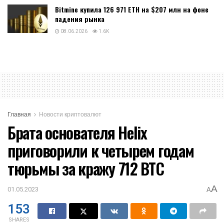
Bitmine купила 126 971 ETH на $207 млн на фоне
падения рынка
08.06.2026
1.6K
Главная
Новости криптовалют
Брата основателя Helix
приговорили к четырем годам
тюрьмы за кражу 712 BTC
A
01.05.2023
A
153
SHARES