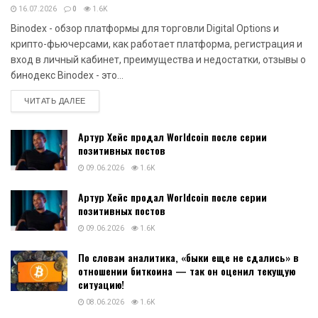
16.07.2026
0
1.6K
Binodex - обзор платформы для торговли Digital Options и
крипто-фьючерсами, как работает платформа, регистрация и
вход в личный кабинет, преимущества и недостатки, отзывы о
бинодекс Binodex - это...
DETAILS
ЧИТАТЬ ДАЛЕЕ
Артур Хейс продал Worldcoin после серии
позитивных постов
09.06.2026
1.6K
Артур Хейс продал Worldcoin после серии
позитивных постов
09.06.2026
1.6K
По словам аналитика, «быки еще не сдались» в
отношении биткоина — так он оценил текущую
ситуацию!
08.06.2026
1.6K