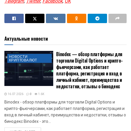
В марте Ван Де Попп абсолютно верно предсказал
движение эфира к $2 000.
Будь в курсе! Подписывайся на Криптовалюта.Tech в
Telegram.
Подписывайтесь на страницы новостей криптовалют -
Telegram
,
Twitter
,
Facebook
,
OK
Актуальные новости
Binodex — обзор платформы для
НОВОСТИ
торговли Digital Options и крипто-
КРИПТОВАЛЮТ
фьючерсами, как работает
платформа, регистрация и вход в