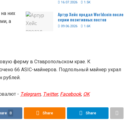
16.07.2026
1.5K
 на них
Артур Хейс продал Worldcoin после
серии позитивных постов
ми, а
09.06.2026
1.6K
овую ферму в Ставропольском крае. К
ючено 66 ASIC-майнеров. Подпольный майнер украл
н рублей.
овалют -
Telegram
,
Twitter
,
Facebook
,
OK
hare
8
Share
Share