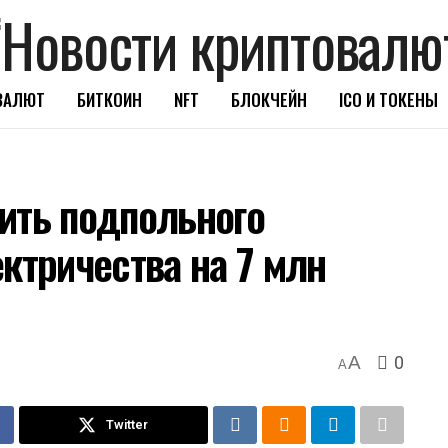
ВАЛЮТ
БИТКОИН
NFT
БЛОКЧЕЙН
ICO И ТОКЕНЫ
ить подпольного
ктричества на 7 млн
0
A
A
Twitter