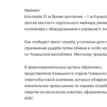
Майнинг
bits.media 32 м Время прочтения: ~1 м Кана
против местного подпольного майнера, разм
контейнера с оборудованием и укравшего эне
Как сообщает пресс-служба, уголовное дело 
(причинение ущерба путем обмана в особо к
по Чувашской республике. Местному предпри
В правоохранительные органы обратились
представители Канашского отдела Чувашско
энергосбытовой компании, которые обнару
значительное превышение по нормам потре
энергии на нескольких участках, оформленн
ИЖС.