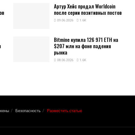
Артур Хейс продал Worldcoin
ов
после серии позитивных постов
09.06.2026
1.6K
Bitmine купила 126 971 ETH на
и
$207 млн на фоне падения
рынка
08.06.2026
1.6K
окены
Безопасность
Разместить статью