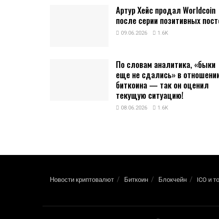
Артур Хейс продал Worldcoin
после серии позитивных пост
09.06.2026
1.6K
По словам аналитика, «быки
еще не сдались» в отношени
биткоина — так он оценил
текущую ситуацию!
08.06.2026
1.6K
Новости криптовалют
Биткоин
Блокчейн
ICO и т