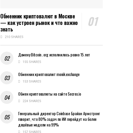
Обменник криптовалют в Москве
— как устроен рынок и что важно
знать
210 SHARES
Домену Bitcoin․org исполнилось ровно 15 лет
155 SHARES
Обменник криптовалют monik.exchange
153 SHARES
Обмен криптовалюты на сайте Secrex.io
224 SHARES
Генеральный директор Coinbase Брайан Армстронг
говорит, что 80% задач по ИИ перейдут на более
дешёвые модели на 99%
157 SHARES