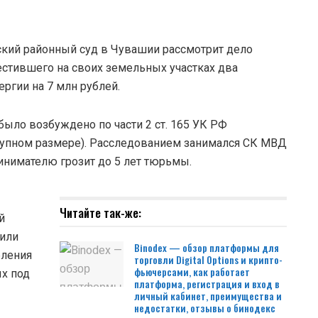
шский районный суд в Чувашии рассмотрит дело
естившего на своих земельных участках два
ргии на 7 млн рублей.
было возбуждено по части 2 ст. 165 УК РФ
рупном размере). Расследованием занимался СК МВД
нимателю грозит до 5 лет тюрьмы.
Читайте так-же:
й
жили
Binodex — обзор платформы для
бления
торговли Digital Options и крипто-
фьючерсами, как работает
ых под
платформа, регистрация и вход в
личный кабинет, преимущества и
недостатки, отзывы о бинодекс