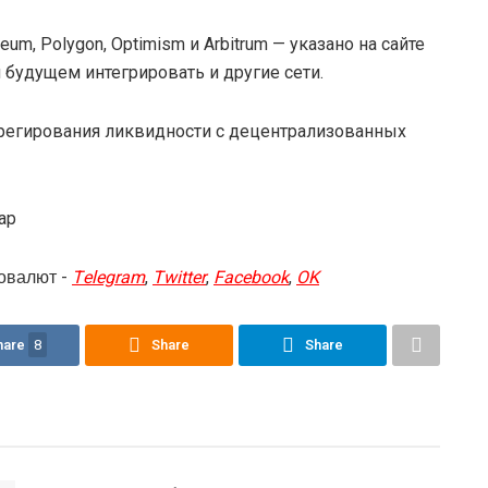
m, Polygon, Optimism и Arbitrum — указано на сайте
 будущем интегрировать и другие сети.
грегирования ликвидности с децентрализованных
wap
овалют -
Telegram
,
Twitter
,
Facebook
,
OK
hare
8
Share
Share