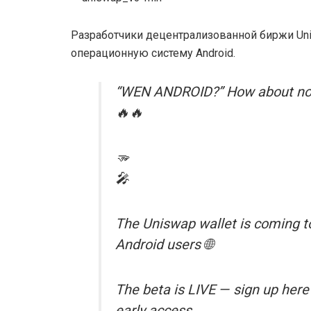
Разработчики децентрализованной биржи Un
операционную систему Android.
“WEN ANDROID?” How about no
🔥🔥
🫳
🎤
The Uniswap wallet is coming t
Android users 🌐
The beta is LIVE — sign up here
early access