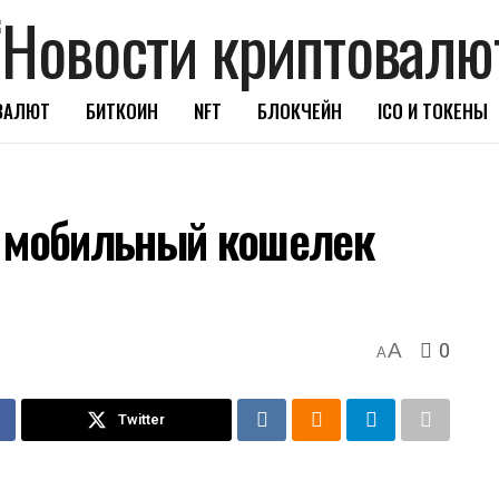
ВАЛЮТ
БИТКОИН
NFT
БЛОКЧЕЙН
ICO И ТОКЕНЫ
а мобильный кошелек
0
A
A
Twitter