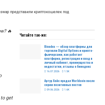
iswap представили криптокошелек под
w? 🔥
Читайте так-же:
Binodex — обзор платформы для
торговли Digital Options и крипто-
фьючерсами, как работает
платформа, регистрация и вход в
личный кабинет, преимущества и
недостатки, отзывы о бинодекс
16.07.2026
1.5K
o
Артур Хейс продал Worldcoin после
серии позитивных постов
09.06.2026
1.6K
 to get