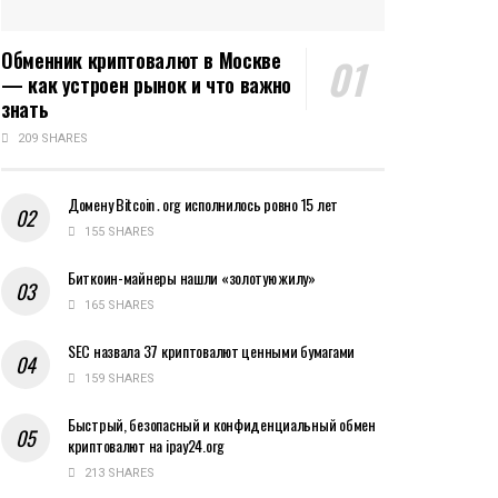
Обменник криптовалют в Москве
— как устроен рынок и что важно
знать
209 SHARES
Домену Bitcoin․org исполнилось ровно 15 лет
155 SHARES
Биткоин-майнеры нашли «золотую жилу»
165 SHARES
SEC назвала 37 криптовалют ценными бумагами
159 SHARES
Быстрый, безопасный и конфиденциальный обмен
криптовалют на ipay24.org
213 SHARES