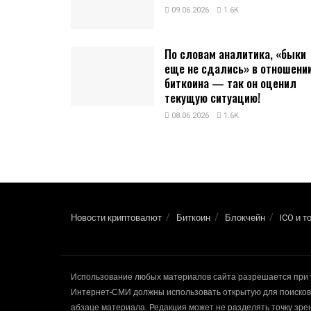
09.06.2026
1.6K
По словам аналитика, «быки
еще не сдались» в отношени
биткоина — так он оценил
текущую ситуацию!
08.06.2026
1.6K
Новости криптовалют
Биткоин
Блокчейн
ICO и т
Использование любых материалов сайта разрешается при 
Интернет-СМИ должны использовать открытую для поисковы
абзаце материала. Редакция может не разделять точку зр