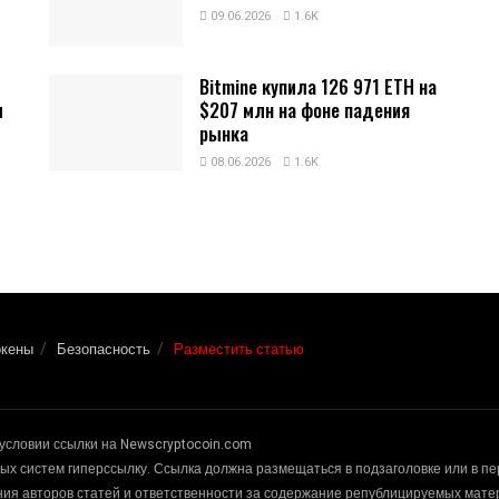
09.06.2026
1.6K
Bitmine купила 126 971 ETH на
и
$207 млн на фоне падения
рынка
08.06.2026
1.6K
окены
Безопасность
Разместить статью
условии ссылки на Newscryptocoin.com
х систем гиперссылку. Ссылка должна размещаться в подзаголовке или в п
ения авторов статей и ответственности за содержание републицируемых мат