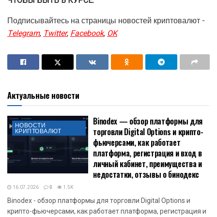
Крупнейшая американская криптобиржа Coinbase
увеличивает активность за границей. В частности,
платформа уже получила лицензию на работу на
Бермудских Островах. Уже на следующей неделе
компания может запустить платформу с поддержкой
деривативов.
Читать подробнее
Криптотрейдер превратил 250 долларов
в миллион всего за четыре дня. Но
почему он не может получить эти деньги?