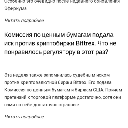
Артур Хейс продал Worldcoin после серии
позитивных постов
09.06.2026
1.6K
На этой неделе Биткоин получил порцию критики от
представителей блокчейн-сообщества. Как считает
Майкл Сафаи из Dexterity Capital, первая криптовалюта
действительно устарела по своим характеристикам.
Особенно это очевидно после недавнего обновления
Эфириума.
Читать подробнее
Комиссия по ценным бумагам подала
иск против криптобиржи Bittrex. Что не
понравилось регулятору в этот раз?