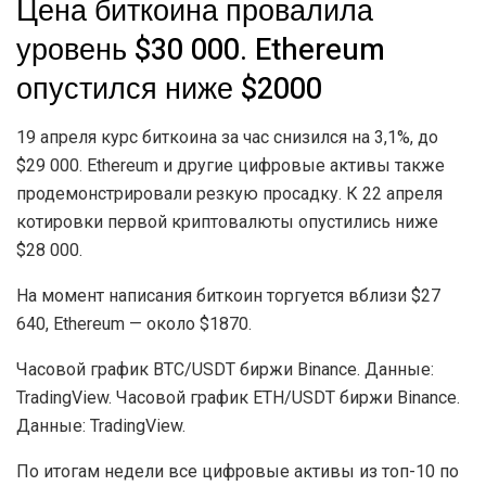
личный кабинет, преимущества и
недостатки, отзывы о бинодекс
16.07.2026
0
1.5K
Binodex - обзор платформы для торговли Digital Options и
крипто-фьючерсами, как работает платформа, регистрация и
вход в личный кабинет, преимущества и недостатки, отзывы о
бинодекс Binodex - это...
DETAILS
ЧИТАТЬ ДАЛЕЕ
Артур Хейс продал Worldcoin после серии
позитивных постов
09.06.2026
1.6K
Артур Хейс продал Worldcoin после серии
позитивных постов
09.06.2026
1.6K
По словам аналитика, «быки еще не сдались» в
отношении биткоина — так он оценил текущую
ситуацию!