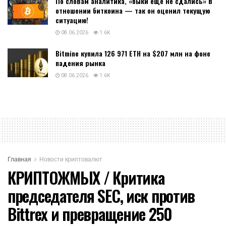
По словам аналитика, «быки еще не сдались» в
отношении биткоина — так он оценил текущую
ситуацию!
08.06.2026
1.6K
Bitmine купила 126 971 ETH на $207 млн на фоне
падения рынка
08.06.2026
1.6K
Главная
Новости криптовалют
КРИПТОЖМЫХ / Критика
председателя SEC, иск против
Bittrex и превращение 250