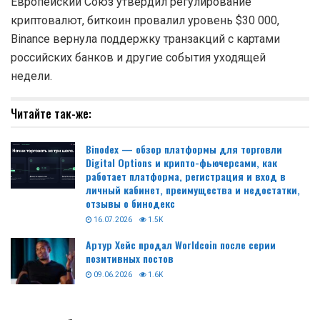
эквивалентна 10 миллионам долларов.
Читать подробнее
ПОДПИСЫВАЙТЕСЬ НА НАШ КАНАЛ В ТЕЛЕГРАМЕ,
ЧТОБЫ БЫТЬ В КУРСЕ.
Подписывайтесь на страницы новостей криптовалют -
Telegram
,
Twitter
,
Facebook
,
OK
Актуальные новости
Binodex — обзор платформы для
НОВОСТИ
торговли Digital Options и крипто-
КРИПТОВАЛЮТ
фьючерсами, как работает
платформа, регистрация и вход в