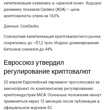
08.06.2026
1.6K
Bitmine купила 126 971 ETH на $207 млн на фоне
падения рынка
08.06.2026
1.6K
Главная
Новости криптовалют
Итоги недели: Евросоюз
утвердил регулирование
криптовалют, а биткоин
провалил уровень $30 000