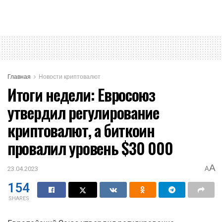
Опытные криптовалютные инвесторы
потеряли миллионы из-за хакера. Как
произошёл взлом — неизвестно
Едва ли не самым таинственным событием недели
стал хак бывалых пользователей криптовалют. Он
произошёл в нескольких блокчейнах, причём причина
происходящего до конца неизвестна. Сумма убытков