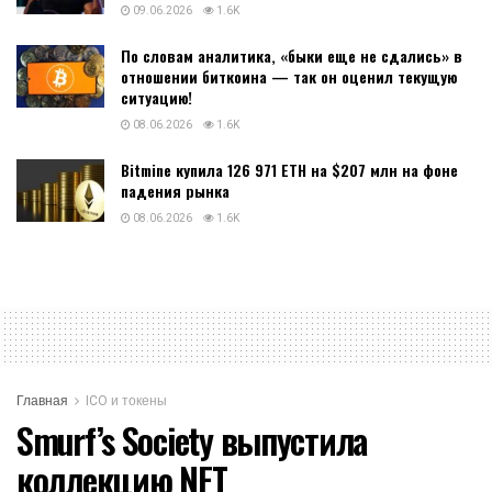
09.06.2026
1.6K
По словам аналитика, «быки еще не сдались» в
отношении биткоина — так он оценил текущую
ситуацию!
08.06.2026
1.6K
Bitmine купила 126 971 ETH на $207 млн на фоне
падения рынка
08.06.2026
1.6K
Главная
ICO и токены
Smurf’s Society выпустила
коллекцию NFT