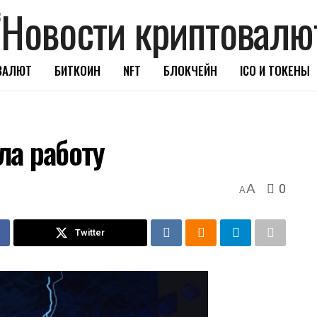
ВАЛЮТ
БИТКОИН
NFT
БЛОКЧЕЙН
ICO И ТОКЕНЫ
ла работу
0
A
A
Twitter