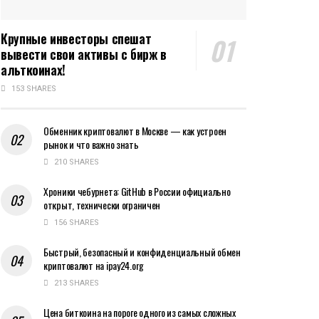
Крупные инвесторы спешат
вывести свои активы с бирж в
альткоинах!
153 SHARES
Обменник криптовалют в Москве — как устроен
рынок и что важно знать
210 SHARES
Хроники чебурнета: GitHub в России официально
открыт, технически ограничен
156 SHARES
Быстрый, безопасный и конфиденциальный обмен
криптовалют на ipay24.org
213 SHARES
Цена биткоина на пороге одного из самых сложных