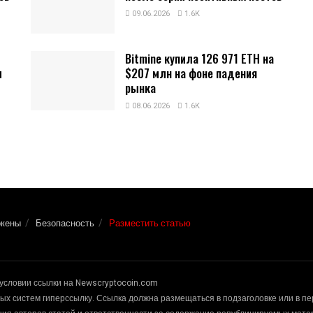
09.06.2026
1.6K
Bitmine купила 126 971 ETH на
и
$207 млн на фоне падения
рынка
08.06.2026
1.6K
окены
Безопасность
Разместить статью
условии ссылки на Newscryptocoin.com
х систем гиперссылку. Ссылка должна размещаться в подзаголовке или в п