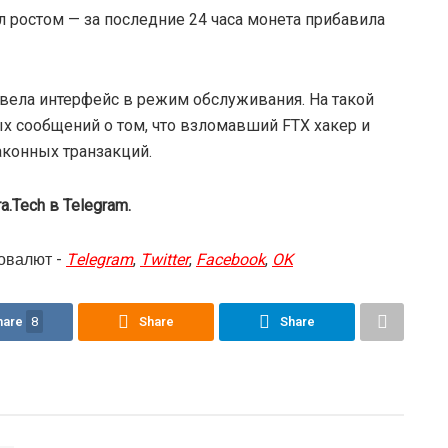
 ростом — за последние 24 часа монета прибавила
вела интерфейс в режим обслуживания. На такой
х сообщений о том, что взломавший FTX хакер и
аконных транзакций.
.Tech в Telegram.
овалют -
Telegram
,
Twitter
,
Facebook
,
OK
hare
8
Share
Share