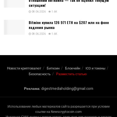
отношении биткоина — так он оценил текущую
ситуацию!
08.06.2026
1.6K
Bitmine купила 126 971 ETH на $207 млн на фоне
падения рынка
08.06.2026
1.6K
Новости криптовалют
Биткоин
Блокчейн
ICO и токены
Безопасность
Разместить статью
Реклама:
digestmediaholding@gmail.com
Использование любых материалов сайта разрешается при условии
ссылки на Newscryptocoin.com
Интернет-СМИ должны использовать открытую для поисковых систем