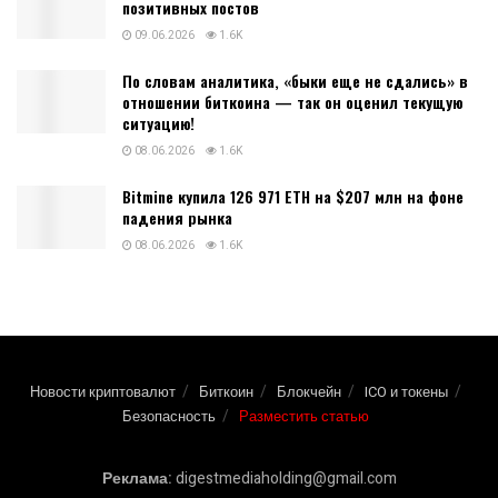
позитивных постов
09.06.2026
1.6K
По словам аналитика, «быки еще не сдались» в
отношении биткоина — так он оценил текущую
ситуацию!
08.06.2026
1.6K
Bitmine купила 126 971 ETH на $207 млн на фоне
падения рынка
08.06.2026
1.6K
Новости криптовалют
Биткоин
Блокчейн
ICO и токены
Безопасность
Разместить статью
Реклама:
digestmediaholding@gmail.com