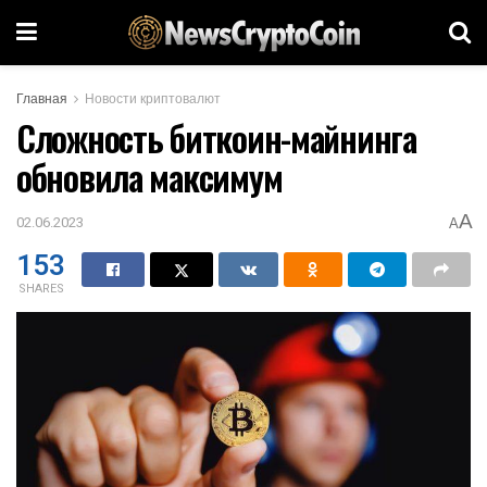
Главная
Новости криптовалют
Сложность биткоин-майнинга
обновила максимум
A
02.06.2023
A
153
SHARES