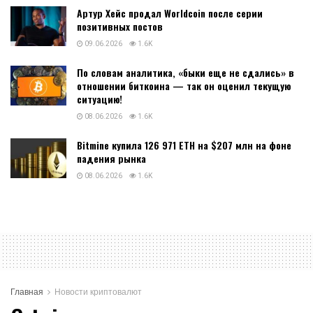
Артур Хейс продал Worldcoin после серии
позитивных постов
09.06.2026
1.6K
По словам аналитика, «быки еще не сдались» в
отношении биткоина — так он оценил текущую
ситуацию!
08.06.2026
1.6K
Bitmine купила 126 971 ETH на $207 млн на фоне
падения рынка
08.06.2026
1.6K
Главная
Новости криптовалют