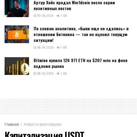
Артур Хейс продал Worldcoin после серии
позитивных постов
09.06.2026
1.6K
По словам аналитика, «быки еще не сдались» в
отношении биткоина — так он оценил текущую
ситуацию!
08.06.2026
1.6K
Bitmine купила 126 971 ETH на $207 млн на фоне
падения рынка
08.06.2026
1.6K
Главная
Новости криптовалют
Капитализация USDT