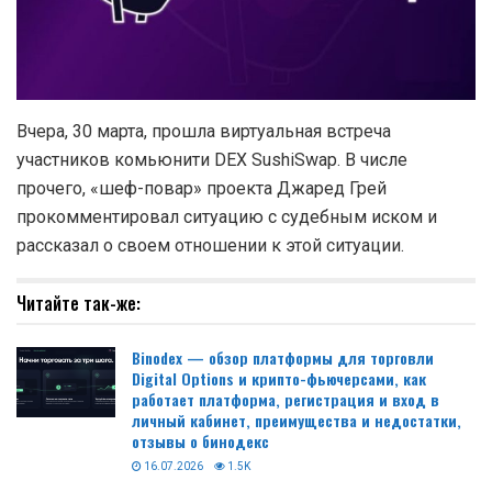
Вчера, 30 марта, прошла виртуальная встреча
участников комьюнити DEX SushiSwap. В числе
прочего, «шеф-повар» проекта Джаред Грей
прокомментировал ситуацию с судебным иском и
рассказал о своем отношении к этой ситуации.
Читайте так-же:
Binodex — обзор платформы для торговли
Digital Options и крипто-фьючерсами, как
работает платформа, регистрация и вход в
личный кабинет, преимущества и недостатки,
отзывы о бинодекс
16.07.2026
1.5K