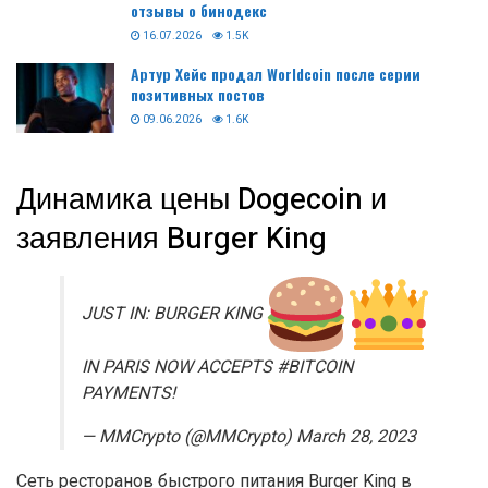
отзывы о бинодекс
16.07.2026
1.5K
Артур Хейс продал Worldcoin после серии
позитивных постов
09.06.2026
1.6K
Динамика цены Dogecoin и
заявления Burger King
JUST IN: BURGER KING
IN PARIS NOW ACCEPTS #BITCOIN
PAYMENTS!
— MMCrypto (@MMCrypto) March 28, 2023
Сеть ресторанов быстрого питания Burger King в