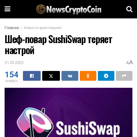
Главная
Новости криптовалют
Шеф-повар SushiSwap теряет
настрой
A
31.03.2023
A
154
SHARES