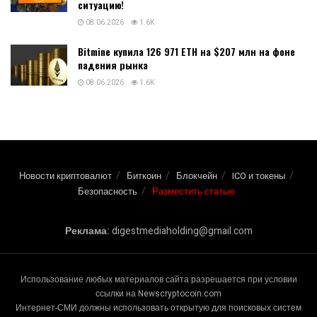
ситуацию!
08.06.2026
1.6K
Bitmine купила 126 971 ETH на $207 млн на фоне
падения рынка
08.06.2026
1.6K
Новости криптовалют
Биткоин
Блокчейн
ICO и токены
Безопасность
Разместить статью
Реклама:
digestmediaholding@gmail.com
Использование любых материалов сайта разрешается при условии
ссылки на Newscryptocoin.com
Интернет-СМИ должны использовать открытую для поисковых систем