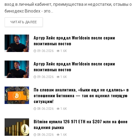
вход в личный кабинет, преимущества и недостатки, отзывы о
бинодекс Binodex - это...
DETAILS
ЧИТАТЬ ДАЛЕЕ
Артур Хейс продал Worldcoin после серии
позитивных постов
09.06.2026
1.6K
Артур Хейс продал Worldcoin после серии
позитивных постов
09.06.2026
1.6K
По словам аналитика, «быки еще не сдались» в
отношении биткоина — так он оценил текущую
ситуацию!
08.06.2026
1.6K
Bitmine купила 126 971 ETH на $207 млн на фоне
падения рынка
08.06.2026
1.6K