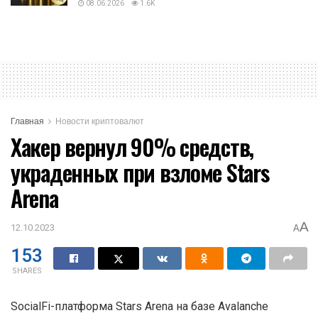
08.06.2026
1.6K
Главная
Новости криптовалют
Хакер вернул 90% средств,
украденных при взломе Stars
Arena
A
12.10.2023
A
153
SHARES
SocialFi-платформа Stars Arena на базе Avalanche