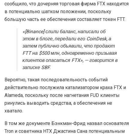
сообщило, что дочерняя торговая фирма FTX находится
в потенциально шатком положении, поскольку
большую часть ее обеспечения составляет токен FTT.
«[Binance] слили баланс, написали об
этом в блоге, передали его CoinDesk, а
затем публично объявили, что продают
FTT на $500 млн, одновременно призывая
клиентов опасаться FTX», — говорится в
записке SBF.
Вероятно, такая последовательность событий
действительно послужила катализатором краха FTX и
Alameda, поскольку после нагнетания
FUD
клиенты
ринулись выводить средства, а обеспечения не
хватало.
В том же документе Бэнкман-Фрид назвал основателя
Tron и советника HTX Джастина Сана потенциальным