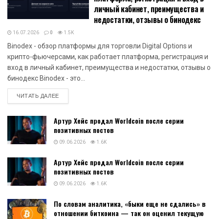
личный кабинет, преимущества и
недостатки, отзывы о бинодекс
16.07.2026
0
1.5K
Binodex - обзор платформы для торговли Digital Options и
крипто-фьючерсами, как работает платформа, регистрация и
вход в личный кабинет, преимущества и недостатки, отзывы о
бинодекс Binodex - это...
DETAILS
ЧИТАТЬ ДАЛЕЕ
Артур Хейс продал Worldcoin после серии
позитивных постов
09.06.2026
1.6K
Артур Хейс продал Worldcoin после серии
позитивных постов
09.06.2026
1.6K
По словам аналитика, «быки еще не сдались» в
отношении биткоина — так он оценил текущую