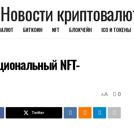
ВАЛЮТ
БИТКОИН
NFT
БЛОКЧЕЙН
ICO И ТОКЕНЫ
циональный NFT-
0
A
A
Twitter