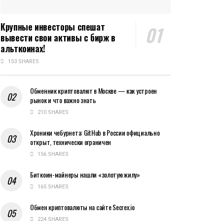
Крупные инвесторы спешат
вывести свои активы с бирж в
альткоинах!
153 SHARES
Обменник криптовалют в Москве — как устроен
рынок и что важно знать
210 SHARES
Хроники чебурнета: GitHub в России официально
открыт, технически ограничен
156 SHARES
Биткоин-майнеры нашли «золотую жилу»
165 SHARES
Обмен криптовалюты на сайте Secrex.io
224 SHARES