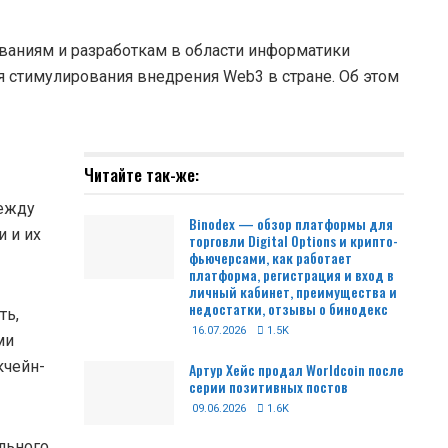
ваниям и разработкам в области информатики
я стимулирования внедрения Web3 в стране. Об этом
Читайте так-же:
между
Binodex — обзор платформы для
 и их
торговли Digital Options и крипто-
фьючерсами, как работает
платформа, регистрация и вход в
личный кабинет, преимущества и
недостатки, отзывы о бинодекс
ть,
16.07.2026
1.5K
ми
кчейн-
Артур Хейс продал Worldcoin после
серии позитивных постов
09.06.2026
1.6K
льного