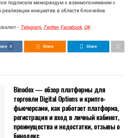
ance подписала меморандум о взаимопонимании с
о реализации инициатив в области блокчейна.
овалют -
Telegram
,
Twitter
,
Facebook
,
OK
hare
8
Share
Share
Binodex — обзор платформы для
торговли Digital Options и крипто-
фьючерсами, как работает платформа,
регистрация и вход в личный кабинет,
преимущества и недостатки, отзывы о
бинодекс