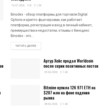
16.07.2026
0
1.5K
Binodex - обзор платформы для торговли Digital
Options и крипто-фьючерсами, как работает
платформа, регистрация и вход в личный кабинет,
преимущества и недостатки, отзывы о бинодекс
Binodex - это...
DETAILS
ЧИТАТЬ ДАЛЕЕ
Артур Хейс продал Worldcoin
ов
после серии позитивных постов
09.06.2026
1.6K
Bitmine купила 126 971 ETH на
и
$207 млн на фоне падения
рынка
08.06.2026
1.6K