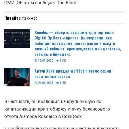
Представленный в ходе судебного разбирательства
против Сэма Бэнкмана-Фрида (SBF) документ от
ноября 2022 года демонстрирует, что основатель FTX
считал Binance главным конкурентом и обвинял ее
руководство в сливе конфиденциальной информации
СМИ. Об этом сообщает The Block.
Читайте так-же:
Binodex — обзор платформы для торговли
Digital Options и крипто-фьючерсами, как
работает платформа, регистрация и вход в