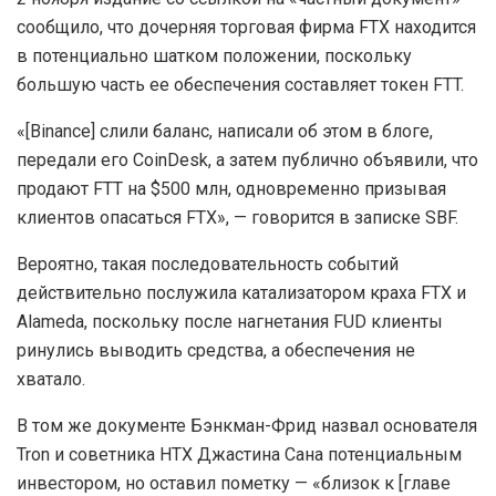
личный кабинет, преимущества и недостатки,
отзывы о бинодекс
16.07.2026
1.5K
Артур Хейс продал Worldcoin после серии
позитивных постов
09.06.2026
1.6K
В частности, он возложил на крупнейшую по
капитализации криптобиржу утечку балансового
отчета Alameda Research в CoinDesk.
2 ноября издание со ссылкой на «частный документ»
сообщило, что дочерняя торговая фирма FTX находится
в потенциально шатком положении, поскольку
большую часть ее обеспечения составляет токен FTT.
«[Binance] слили баланс, написали об этом в блоге,
передали его CoinDesk, а затем публично объявили, что