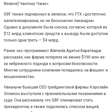
продают FTT на $500 млн, одновременно призывая
клиентов опасаться FTX», — говорится в записке SBF.
Вероятно, такая последовательность событий
действительно послужила катализатором краха FTX и
Alameda, поскольку после нагнетания FUD клиенты
ринулись выводить средства, а обеспечения не
хватало.
В том же документе Бэнкман-Фрид назвал основателя
Tron и советника HTX Джастина Сана потенциальным
инвестором, но оставил пометку — «близок к [главе
Binance] Чанпэну Чжао».
SBF также подчеркнул в записке, что FTX «достаточно
капитализирована, но не бесконечно ликвидна».
Однако в документе была сноска, согласно которой из
$12 млрд клиентских средств к выводу была доступна