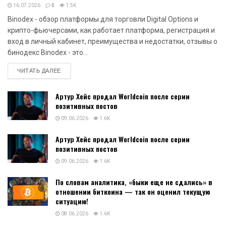
Актуальные новости
Binodex — обзор платформы для
НОВОСТИ
торговли Digital Options и крипто-
КРИПТОВАЛЮТ
фьючерсами, как работает
платформа, регистрация и вход в
личный кабинет, преимущества и
недостатки, отзывы о бинодекс
16.07.2026
0
1.5K
Binodex - обзор платформы для торговли Digital Options и
крипто-фьючерсами, как работает платформа, регистрация и
вход в личный кабинет, преимущества и недостатки, отзывы о
бинодекс Binodex - это...
DETAILS
ЧИТАТЬ ДАЛЕЕ