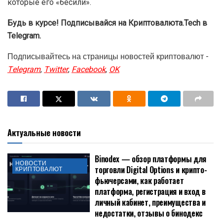
только одна треть — $4 млрд.
Ранее экс-программист Alameda Адитья Баратвадж
рассказал, как фирма потеряла не менее $190 млн из-
за небрежного подхода к вопросам безопасности.
Многие сотрудники компании попадались на фишинг и
мошенничество.
Накануне бывшая CEO трейдинговой фирмы Кэролайн
Эллисон выступила с признательными показаниями в
суде. Она рассказала, что SBF планировал стать
президентом, а также поделилась списком вещей,
которые его «бесили».
Будь в курсе! Подписывайся на Криптовалюта.Tech в
Telegram.
Подписывайтесь на страницы новостей криптовалют -
Telegram
,
Twitter
,
Facebook
,
OK