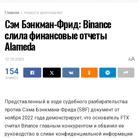
Главная
Новости криптовалют
Сэм Бэнкман-Фрид: Binance
слила финансовые отчеты
Alameda
A
12.10.2023
A
154
SHARES