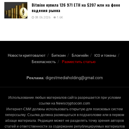
Артур Хейс продал Worldcoin после серии
позитивных постов
09.06.2026
1.6K
Артур Хейс продал Worldcoin после серии
позитивных постов
09.06.2026
1.6K
По словам аналитика, «быки еще не сдались» в
отношении биткоина — так он оценил текущую
ситуацию!
08.06.2026
1.6K
Bitmine купила 126 971 ETH на $207 млн на фоне
падения рынка
08.06.2026
1.6K