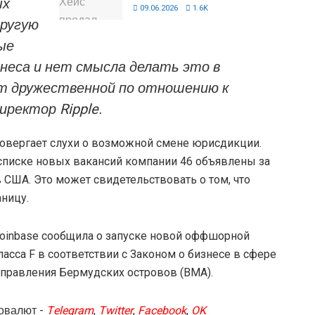
ых
09.06.2026
1.6K
другую
ые
неса и нет смысла делать это в
ет дружественной по отношению к
иректор Ripple.
ровергает слухи о возможной смене юрисдикции.
 списке новых вакансий компании 46 объявлены за
 США. Это может свидетельствовать о том, что
аницу.
oinbase сообщила о запуске новой оффшорной
сса F в соответствии с Законом о бизнесе в сфере
правления Бермудских островов (BMA).
овалют -
Telegram
,
Twitter
,
Facebook
,
OK