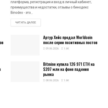
платформа, регистрация и вход в личный кабинет,
преимущества и недостатки, отзывы о бинодекс
Binodex - это...
DETAILS
ЧИТАТЬ ДАЛЕЕ
Артур Хейс продал Worldcoin
ов
после серии позитивных постов
09.06.2026
1.6K
Bitmine купила 126 971 ETH на
и
$207 млн на фоне падения
рынка
08.06.2026
1.6K