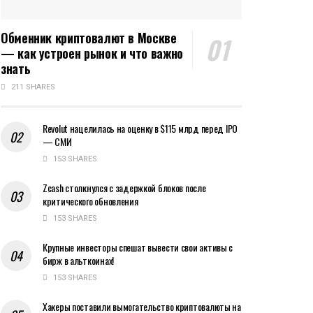
Обменник криптовалют в Москве
— как устроен рынок и что важно
знать
211 SHARES
Revolut нацелилась на оценку в $115 млрд перед IPO
— СМИ
153 SHARES
Zcash столкнулся с задержкой блоков после
критического обновления
153 SHARES
Крупные инвесторы спешат вывести свои активы с
бирж в альткоинах!
153 SHARES
Хакеры поставили вымогательство криптовалюты на