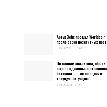
Артур Хейс продал Worldcoin
после серии позитивных пост
09.06.2026
1.6K
По словам аналитика, «быки
еще не сдались» в отношени
биткоина — так он оценил
текущую ситуацию!
08.06.2026
1.6K