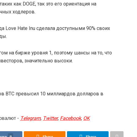
таких как DOGE, так это его ориентация на
чных ходлеров.
а Love Hate Inu сделала доступными 90% своих
ды.
гом на бирже уровня 1, поэтому шансы на то, что
весторов, значительно высоки.
гов BTC превысил 10 миллиардов долларов в
овалют -
Telegram
,
Twitter
,
Facebook
,
OK
hare
8
Share
Share