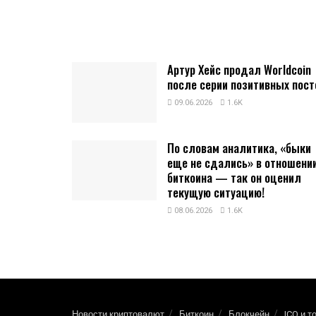
Артур Хейс продал Worldcoin
после серии позитивных пост
09.06.2026
1.6K
По словам аналитика, «быки
еще не сдались» в отношени
биткоина — так он оценил
текущую ситуацию!
08.06.2026
1.6K
Новости криптовалют
Биткоин
Блокчейн
ICO и т