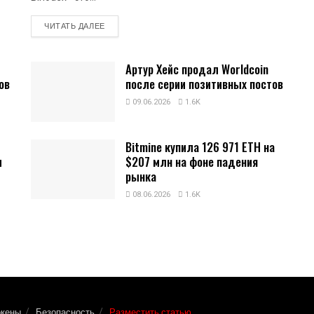
DETAILS
ЧИТАТЬ ДАЛЕЕ
Артур Хейс продал Worldcoin
ов
после серии позитивных постов
09.06.2026
1.6K
Bitmine купила 126 971 ETH на
и
$207 млн на фоне падения
рынка
08.06.2026
1.6K
окены
Безопасность
Разместить статью