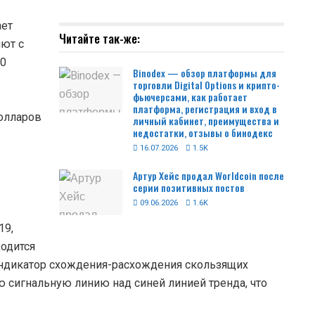
ает
Читайте так-же:
лют с
00
Binodex — обзор платформы для
торговли Digital Options и крипто-
фьючерсами, как работает
платформа, регистрация и вход в
олларов
личный кабинет, преимущества и
недостатки, отзывы о бинодекс
16.07.2026
1.5K
Артур Хейс продал Worldcoin после
серии позитивных постов
09.06.2026
1.6K
19,
ходится
 индикатор схождения-расхождения скользящих
 сигнальную линию над синей линией тренда, что