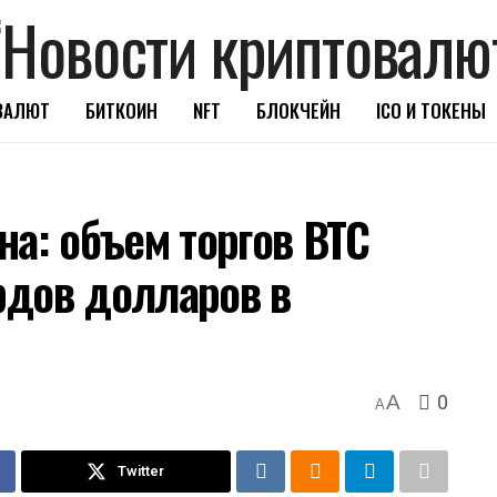
ВАЛЮТ
БИТКОИН
NFT
БЛОКЧЕЙН
ICO И ТОКЕНЫ
на: объем торгов BTC
рдов долларов в
0
A
A
Twitter