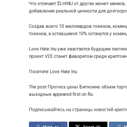
Что отличает $LHINU от других монет-мемов, 
добавление реальной ценности для долгосро
Создав всего 10 миллиардов токенов, команд
токенов, а оставшиеся 10% останутся у коман
Love Hate Inu уже хвастается будущим листин
проект V2E станет фаворитом среди криптоин
Посетите Love Hate Inu
The post Прогноз цены Биткоина: объем тор
выходные appeared first on Ru.
Подписывайтесь на страницы новостей крипт
Share
62
Tweet
39
S