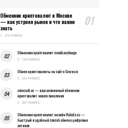
Обменник криптовалют в Москве
— как устроен рынок и что важно
знать
210 SHARES
Обменник криптовалют monik.exchange
153 SHARES
Обмен криптовалюты на сайте Secrex.io
224 SHARES
comcash.cc — ваш анонимный обменник
криптовалют нового поколения
207 SHARES
Обменник криптовалют онлайн RoboEx.cc —
быстрый и удобный способ обмена цифровых
активов