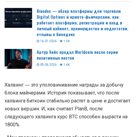
Популярный аналитик под псевдонимом PlanB,
создатель модели Stock-to-Flow, ожидает
значительного роста биткоина в 2024 году. Именно
тогда произойдет очередной халвинг первой
криптовалюты.
Читайте так-же:
Binodex — обзор платформы для торговли
Digital Options и крипто-фьючерсами, как
работает платформа, регистрация и вход в
личный кабинет, преимущества и недостатки,
отзывы о бинодекс
16.07.2026
1.5K
Артур Хейс продал Worldcoin после серии
позитивных постов
09.06.2026
1.6K