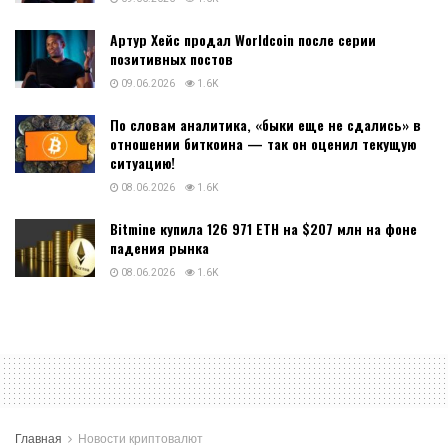
Binodex - обзор платформы для торговли Digital Options и
крипто-фьючерсами, как работает платформа, регистрация и
вход в личный кабинет, преимущества и недостатки, отзывы о
бинодекс Binodex - это...
DETAILS
ЧИТАТЬ ДАЛЕЕ
Артур Хейс продал Worldcoin после серии
позитивных постов
09.06.2026
1.6K
Артур Хейс продал Worldcoin после серии
позитивных постов
09.06.2026
1.6K
По словам аналитика, «быки еще не сдались» в
отношении биткоина — так он оценил текущую
ситуацию!
08.06.2026
1.6K
Bitmine купила 126 971 ETH на $207 млн на фоне