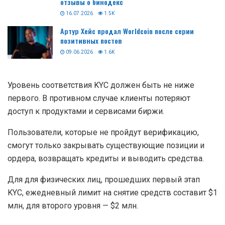
8 мая криптобиржа Bybit введет обязательную
верификацию для всех пользователей платформы.
Читайте так-же:
Binodex — обзор платформы для торговли
Digital Options и крипто-фьючерсами, как
работает платформа, регистрация и вход в
личный кабинет, преимущества и недостатки,
отзывы о бинодекс
16.07.2026
1.5K
Артур Хейс продал Worldcoin после серии
позитивных постов
09.06.2026
1.6K
Уровень соответствия KYC должен быть не ниже
первого. В противном случае клиенты потеряют
доступ к продуктами и сервисами биржи.