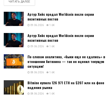
платформа, регистрация и вход в
личный кабинет, преимущества и
недостатки, отзывы о бинодекс
16.07.2026
0
1.5K
Binodex - обзор платформы для торговли Digital Options и
крипто-фьючерсами, как работает платформа, регистрация и
вход в личный кабинет, преимущества и недостатки, отзывы о
бинодекс Binodex - это...
DETAILS
ЧИТАТЬ ДАЛЕЕ
Артур Хейс продал Worldcoin после серии
позитивных постов
09.06.2026
1.6K
Артур Хейс продал Worldcoin после серии
позитивных постов
09.06.2026
1.6K
По словам аналитика, «быки еще не сдались» в