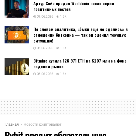
Артур Хейс продал Worldcoin после серии
позитивных постов
09.06.2026
1.6K
По словам аналитика, «быки еще не сдались» в
отношении биткоина — так он оценил текущую
ситуацию!
08.06.2026
1.6K
Bitmine купила 126 971 ETH на $207 млн на фоне
падения рынка
08.06.2026
1.6K
Главная
Новости криптовалют
Bybit вводит обязательную