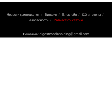
отношении биткоина — так он оценил текущую
ситуацию!
08.06.2026
1.6K
Bitmine купила 126 971 ETH на $207 млн на фоне
падения рынка
08.06.2026
1.6K
Новости криптовалют
Биткоин
Блокчейн
ICO и токены
Безопасность
Разместить статью
Реклама:
digestmediaholding@gmail.com
Использование любых материалов сайта разрешается при условии
ссылки на Newscryptocoin.com