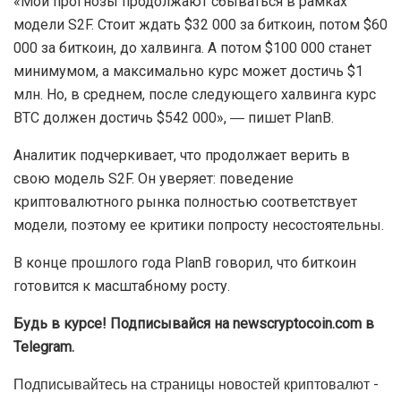
Халвинг ― это уполовинивание награды за добычу
блока майнерами. История показывает, что после
халвинга биткоин стабильно растет в цене и достигает
новых вершин. И, как считает PlanB, после
следующего халвинга курс BTC способен вырасти на
1800%.
«Мои прогнозы продолжают сбываться в рамках
модели S2F. Стоит ждать $32 000 за биткоин, потом $60
000 за биткоин, до халвинга. А потом $100 000 станет
минимумом, а максимально курс может достичь $1
млн. Но, в среднем, после следующего халвинга курс
BTC должен достичь $542 000», ― пишет PlanB.
Аналитик подчеркивает, что продолжает верить в
свою модель S2F. Он уверяет: поведение
криптовалютного рынка полностью соответствует