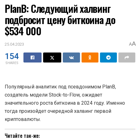
падения рынка
08.06.2026
1.6K
Главная
Новости криптовалют
PlanB: Следующий халвинг
подбросит цену биткоина до
$534 000
A
25.04.2023
A
154
SHARES