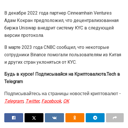
Пользователи, которые не пройдут верификацию,
смогут только закрывать существующие позиции и
ордера, возвращать кредиты и выводить средства.
Для для физических лиц, прошедших первый этап
KYC, ежедневный лимит на снятие средств составит $1
млн, для второго уровня — $2 млн.
В декабре 2022 года партнер Cinneamhain Ventures
Адам Кокран предположил, что децентрализованная
биржа Uniswap внедрит систему KYC в следующей
версии протокола.
В марте 2023 года CNBC сообщил, что некоторые
сотрудники Binance помогали пользователям из Китая
и других стран уклоняться от KYC.