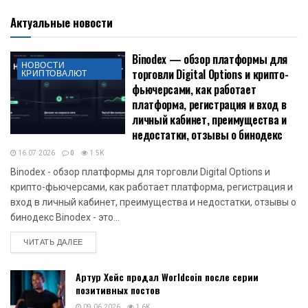
Будь в курсе! Подписывайся на Криптовалюта.Tech в
Telegram
Подписывайтесь на страницы новостей криптовалют -
Telegram
,
Twitter
,
Facebook
,
OK
Актуальные новости
Binodex — обзор платформы для
НОВОСТИ
торговли Digital Options и крипто-
КРИПТОВАЛЮТ
фьючерсами, как работает
платформа, регистрация и вход в
личный кабинет, преимущества и
недостатки, отзывы о бинодекс
16.07.2026
0
1.5K