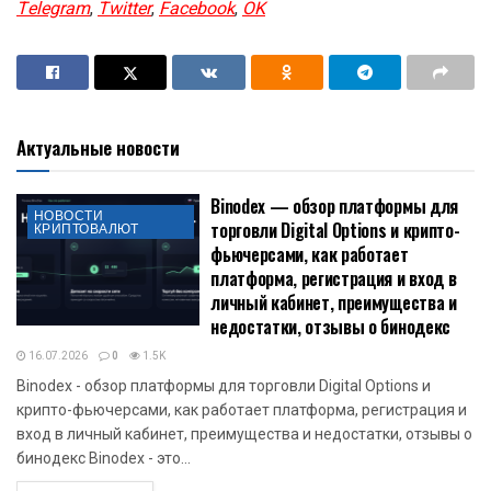
модели, поэтому ее критики попросту несостоятельны.
В конце прошлого года PlanB говорил, что биткоин
готовится к масштабному росту.
Будь в курсе! Подписывайся на newscryptocoin.com в
Telegram.
Подписывайтесь на страницы новостей криптовалют -
Telegram
,
Twitter
,
Facebook
,
OK
Актуальные новости
Binodex — обзор платформы для
НОВОСТИ
торговли Digital Options и крипто-
КРИПТОВАЛЮТ
фьючерсами, как работает