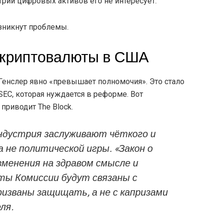
трии цифровых активов его не интересует.
озникнут проблемы.
ь криптовалюты в США
 Генслер явно «превышает полномочия». Это стало
C, которая нуждается в реформе. Вот
приводит The Block.
ндустрия заслуживают чёткого и
а не политической игры. «Закон о
зменения на здравом смысле и
ы Комиссии будут связаны с
ризваны защищать, а не с капризами
ля.