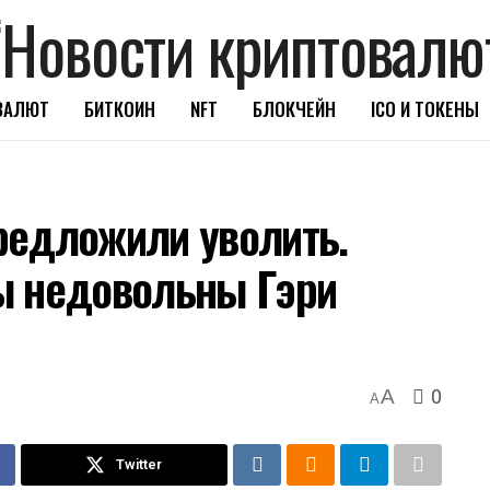
ВАЛЮТ
БИТКОИН
NFT
БЛОКЧЕЙН
ICO И ТОКЕНЫ
редложили уволить.
ы недовольны Гэри
0
A
A
Twitter