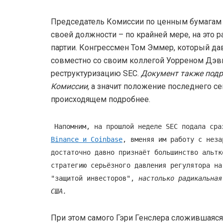
Председатель Комиссии по ценным бумагам 
своей должности – по крайней мере, на это
партии. Конгрессмен Том Эммер, который д
совместно со своим коллегой Уорреном Дэв
реструктуризацию SEC.
Документ также подр
Комиссии,
а значит положение последнего се
происходящем подробнее.
Напомним, на прошлой неделе SEC подала сра
Binance и Coinbase
, вменяя им работу с неза
достаточно давно признаёт большинство альтк
стратегию серьёзного давления регулятора на
"защитой инвесторов",
настолько радикальна
США.
При этом самого Гэри Генслера сложившаяся