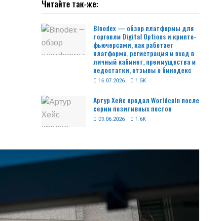
Читайте так-же:
Binodex — обзор платформы для
торговли Digital Options и крипто-
фьючерсами, как работает
платформа, регистрация и вход в
личный кабинет, преимущества и
недостатки, отзывы о бинодекс
16.07.2026
1.5K
Артур Хейс продал Worldcoin после
серии позитивных постов
09.06.2026
1.6K