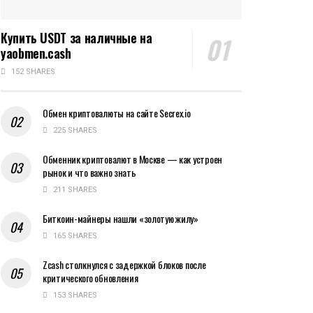
Купить USDT за наличные на
yaobmen.cash
152 SHARES
Обмен криптовалюты на сайте Secrex.io
225 SHARES
Обменник криптовалют в Москве — как устроен
рынок и что важно знать
211 SHARES
Биткоин-майнеры нашли «золотую жилу»
165 SHARES
Zcash столкнулся с задержкой блоков после
критического обновления
153 SHARES