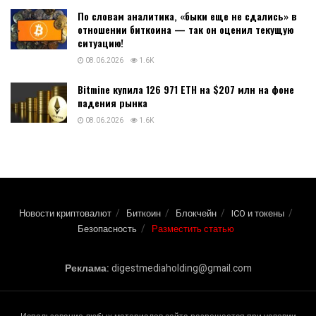
По словам аналитика, «быки еще не сдались» в
отношении биткоина — так он оценил текущую
ситуацию!
08.06.2026
1.6K
Bitmine купила 126 971 ETH на $207 млн на фоне
падения рынка
08.06.2026
1.6K
Новости криптовалют
Биткоин
Блокчейн
ICO и токены
Безопасность
Разместить статью
Реклама:
digestmediaholding@gmail.com