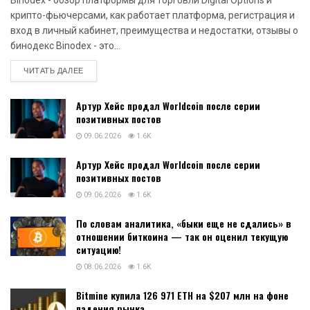
крипто-фьючерсами, как работает платформа, регистрация и
вход в личный кабинет, преимущества и недостатки, отзывы о
бинодекс Binodex - это...
DETAILS
ЧИТАТЬ ДАЛЕЕ
Артур Хейс продал Worldcoin после серии
позитивных постов
09.06.2026
1.6K
Артур Хейс продал Worldcoin после серии
позитивных постов
09.06.2026
1.6K
По словам аналитика, «быки еще не сдались» в
отношении биткоина — так он оценил текущую
ситуацию!
08.06.2026
1.6K
Bitmine купила 126 971 ETH на $207 млн на фоне
падения рынка