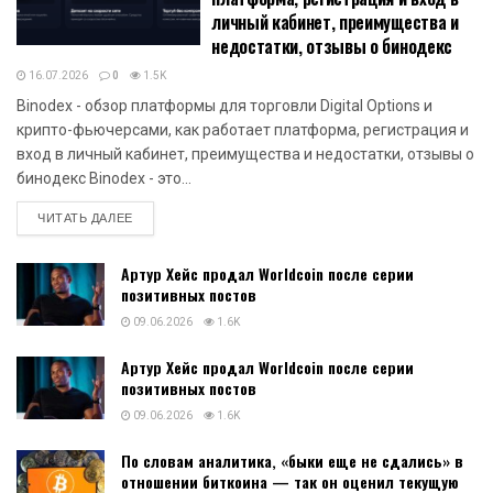
личный кабинет, преимущества и
недостатки, отзывы о бинодекс
16.07.2026
0
1.5K
Binodex - обзор платформы для торговли Digital Options и
крипто-фьючерсами, как работает платформа, регистрация и
вход в личный кабинет, преимущества и недостатки, отзывы о
бинодекс Binodex - это...
DETAILS
ЧИТАТЬ ДАЛЕЕ
Артур Хейс продал Worldcoin после серии
позитивных постов
09.06.2026
1.6K
Артур Хейс продал Worldcoin после серии
позитивных постов
09.06.2026
1.6K
По словам аналитика, «быки еще не сдались» в
отношении биткоина — так он оценил текущую