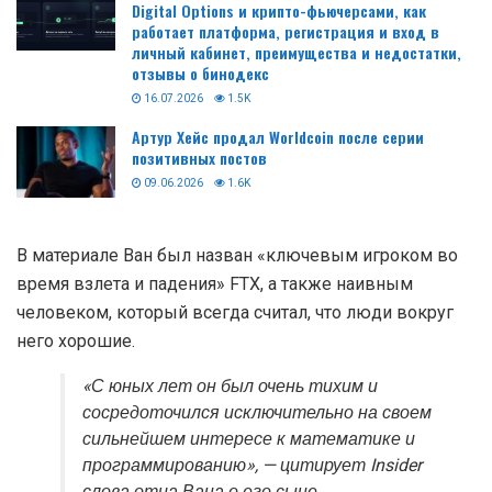
Digital Options и крипто-фьючерсами, как
работает платформа, регистрация и вход в
личный кабинет, преимущества и недостатки,
отзывы о бинодекс
16.07.2026
1.5K
Артур Хейс продал Worldcoin после серии
позитивных постов
09.06.2026
1.6K
В материале Ван был назван «ключевым игроком во
время взлета и падения» FTX, а также наивным
человеком, который всегда считал, что люди вокруг
него хорошие.
«С юных лет он был очень тихим и
сосредоточился исключительно на своем
сильнейшем интересе к математике и
программированию», — цитирует Insider
слова отца Вана о его сыне.