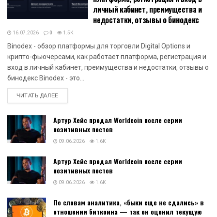
личный кабинет, преимущества и
недостатки, отзывы о бинодекс
16.07.2026
0
1.5K
Binodex - обзор платформы для торговли Digital Options и
крипто-фьючерсами, как работает платформа, регистрация и
вход в личный кабинет, преимущества и недостатки, отзывы о
бинодекс Binodex - это...
DETAILS
ЧИТАТЬ ДАЛЕЕ
Артур Хейс продал Worldcoin после серии
позитивных постов
09.06.2026
1.6K
Артур Хейс продал Worldcoin после серии
позитивных постов
09.06.2026
1.6K
По словам аналитика, «быки еще не сдались» в
отношении биткоина — так он оценил текущую