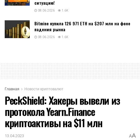
ситуацию!
08.06.2026
1.6K
Bitmine купила 126 971 ETH на $207 млн на фоне
падения рынка
08.06.2026
1.6K
Главная
Новости криптовалют
PeckShield: Хакеры вывели из
протокола Yearn.Finance
криптоактивы на $11 млн
A
13.04.2023
A