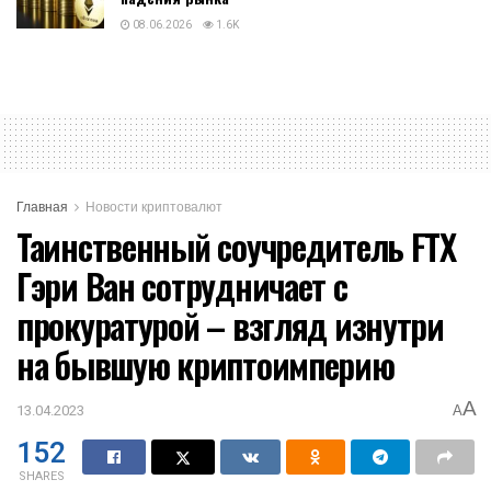
08.06.2026
1.6K
Главная
Новости криптовалют
Таинственный соучредитель FTX
Гэри Ван сотрудничает с
прокуратурой – взгляд изнутри
на бывшую криптоимперию
A
13.04.2023
A
152
SHARES