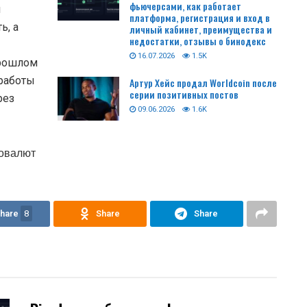
фьючерсами, как работает
и
платформа, регистрация и вход в
ь, а
личный кабинет, преимущества и
недостатки, отзывы о бинодекс
16.07.2026
1.5K
прошлом
 работы
Артур Хейс продал Worldcoin после
серии позитивных постов
рез
09.06.2026
1.6K
товалют
hare
8
Share
Share