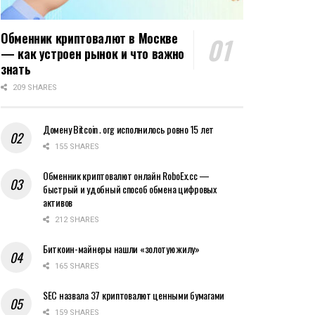
Обменник криптовалют в Москве
— как устроен рынок и что важно
знать
209 SHARES
Домену Bitcoin․org исполнилось ровно 15 лет
155 SHARES
Обменник криптовалют онлайн RoboEx.cc —
быстрый и удобный способ обмена цифровых
активов
212 SHARES
Биткоин-майнеры нашли «золотую жилу»
165 SHARES
SEC назвала 37 криптовалют ценными бумагами
159 SHARES