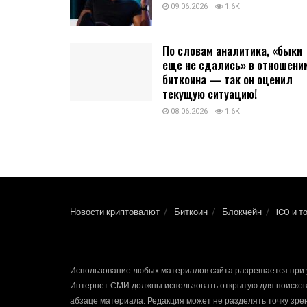
09.06.2026
1.6K
По словам аналитика, «быки
еще не сдались» в отношени
биткоина — так он оценил
текущую ситуацию!
08.06.2026
1.6K
Новости криптовалют
Биткоин
Блокчейн
ICO и т
Использование любых материалов сайта разрешается при 
Интернет-СМИ должны использовать открытую для поисковы
абзаце материала. Редакция может не разделять точку зр