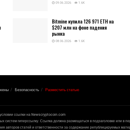
09.06.2026
1.6K
Bitmine купила 126 971 ETH на
и
$207 млн на фоне падения
рынка
08.06.2026
1.6K
окены
Безопасность
Разместить статью
условии ссылки на Newscryptocoin.com
х систем гиперссылку. Ссылка должна размещаться в подзаголовке или в п
ения авторов статей и ответственности за содержание републицируемых мат