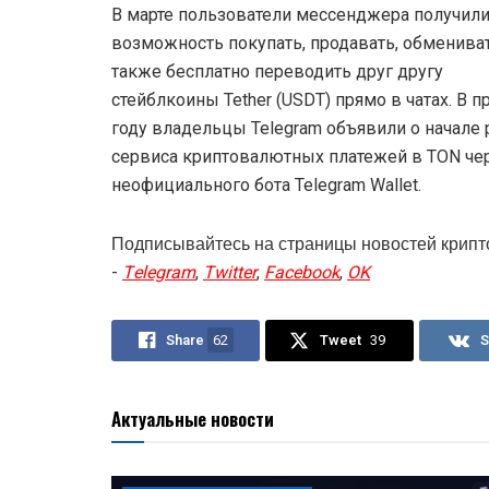
В марте пользователи мессенджера получил
возможность покупать, продавать, обмениват
также бесплатно переводить друг другу
стейблкоины Tether (USDT) прямо в чатах. В 
году владельцы Telegram объявили о начале
сервиса криптовалютных платежей в TON че
неофициального бота Telegram Wallet.
Подписывайтесь на страницы новостей крип
-
Telegram
,
Twitter
,
Facebook
,
OK
Share
62
Tweet
39
S
Актуальные новости