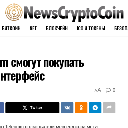
БИТКОИН
NFT
БЛОКЧЕЙН
ICO И ТОКЕНЫ
БЕЗОП
m смогут покупать
интерфейс
0
A
A
Twitter
ю Telegram пользователи мессенджера могут