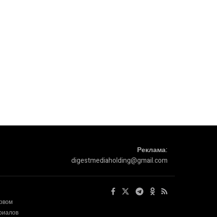
Реклама:
digestmediaholding@gmail.com
ервом
ериалов