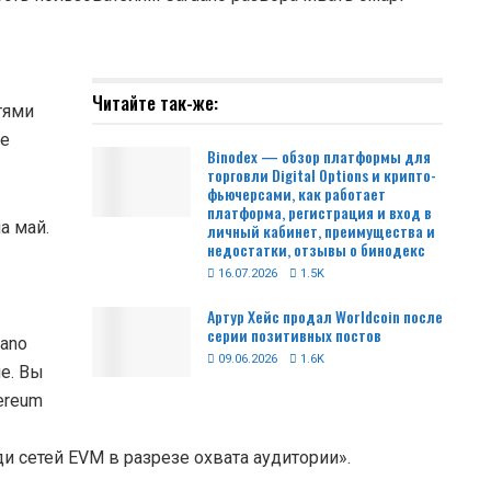
Читайте так-же:
тями
зе
Binodex — обзор платформы для
торговли Digital Options и крипто-
фьючерсами, как работает
платформа, регистрация и вход в
а май.
личный кабинет, преимущества и
недостатки, отзывы о бинодекс
16.07.2026
1.5K
Артур Хейс продал Worldcoin после
серии позитивных постов
ano
09.06.2026
1.6K
е. Вы
ereum
и сетей EVM в разрезе охвата аудитории».