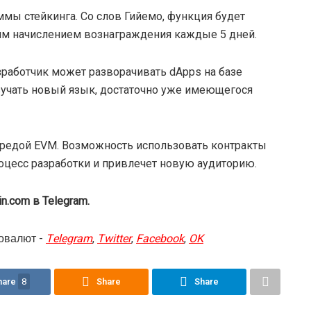
мы стейкинга. Со слов Гийемо, функция будет
им начислением вознаграждения каждые 5 дней.
зработчик может разворачивать dApps на базе
изучать новый язык, достаточно уже имеющегося
средой EVM. Возможность использовать контракты
оцесс разработки и привлечет новую аудиторию.
n.com в Telegram.
овалют -
Telegram
,
Twitter
,
Facebook
,
OK
hare
8
Share
Share