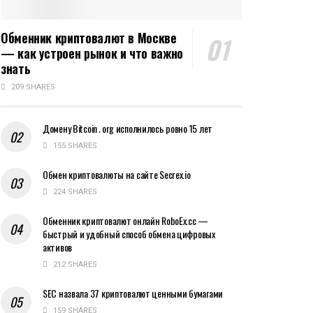
Обменник криптовалют в Москве
— как устроен рынок и что важно
знать
209 SHARES
Домену Bitcoin․org исполнилось ровно 15 лет
155 SHARES
Обмен криптовалюты на сайте Secrex.io
224 SHARES
Обменник криптовалют онлайн RoboEx.cc —
быстрый и удобный способ обмена цифровых
активов
212 SHARES
SEC назвала 37 криптовалют ценными бумагами
159 SHARES