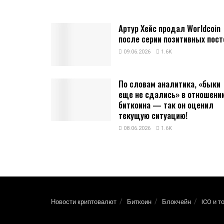
Артур Хейс продал Worldcoin
после серии позитивных пост
09.06.2026
1.6K
По словам аналитика, «быки
еще не сдались» в отношени
биткоина — так он оценил
текущую ситуацию!
08.06.2026
1.6K
Новости криптовалют
Биткоин
Блокчейн
ICO и т