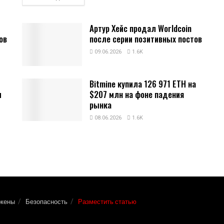
Артур Хейс продал Worldcoin
ов
после серии позитивных постов
09.06.2026
1.6K
Bitmine купила 126 971 ETH на
и
$207 млн на фоне падения
рынка
08.06.2026
1.6K
окены
Безопасность
Разместить статью