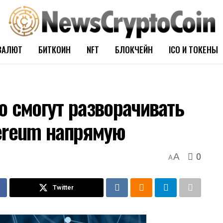
ВАЛЮТ
БИТКОИН
NFT
БЛОКЧЕЙН
ICO И ТОКЕНЫ
o смогут разворачивать
ereum напрямую
0
A
A
Twitter