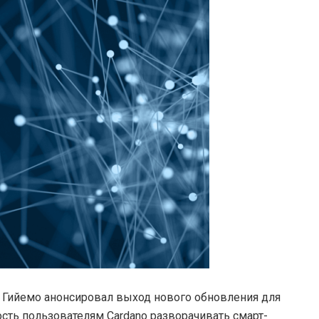
ян Гийемо анонсировал выход нового обновления для
ость пользователям Cardano разворачивать смарт-