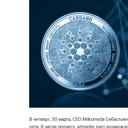
В четверг, 30 марта, CEO Milkomeda Себасть
сети. В числе прочего, апгрейд даст возможн