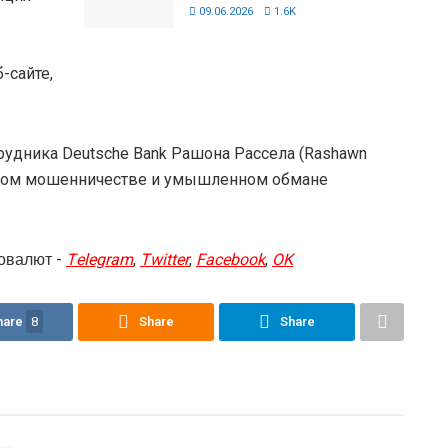
09.06.2026
1.6K
-сайте,
рудника Deutsche Bank Рашона Рассела (Rashawn
ютном мошенничестве и умышленном обмане
овалют -
Telegram
,
Twitter
,
Facebook
,
OK
hare
8
Share
Share