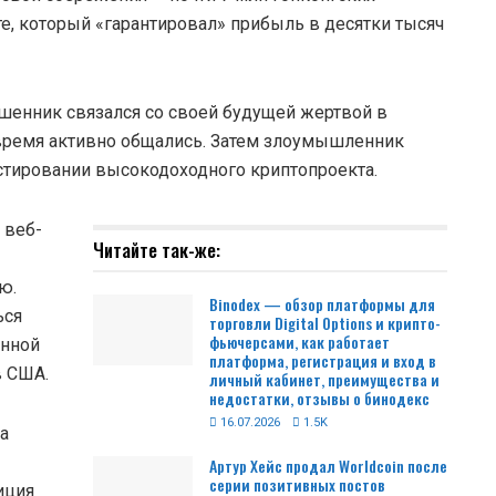
, который «гарантировал» прибыль в десятки тысяч
шенник связался со своей будущей жертвой в
о время активно общались. Затем злоумышленник
стировании высокодоходного криптопроекта.
 веб-
Читайте так-же:
ю.
Binodex — обзор платформы для
ься
торговли Digital Options и крипто-
фьючерсами, как работает
анной
платформа, регистрация и вход в
в США.
личный кабинет, преимущества и
недостатки, отзывы о бинодекс
16.07.2026
1.5K
а
Артур Хейс продал Worldcoin после
серии позитивных постов
иция