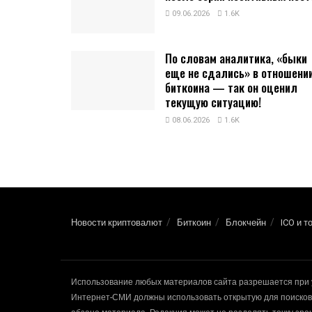
09.06.2026
1.6K
По словам аналитика, «быки
еще не сдались» в отношени
биткоина — так он оценил
текущую ситуацию!
08.06.2026
1.6K
Новости криптовалют
Биткоин
Блокчейн
ICO и т
Использование любых материалов сайта разрешается при 
Интернет-СМИ должны использовать открытую для поисковы