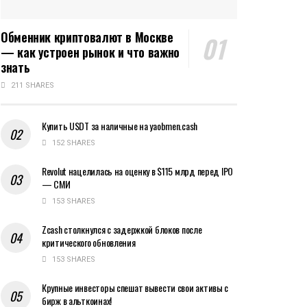
Обменник криптовалют в Москве
— как устроен рынок и что важно
знать
211 SHARES
Купить USDT за наличные на yaobmen.cash
152 SHARES
Revolut нацелилась на оценку в $115 млрд перед IPO
— СМИ
153 SHARES
Zcash столкнулся с задержкой блоков после
критического обновления
153 SHARES
Крупные инвесторы спешат вывести свои активы с
бирж в альткоинах!