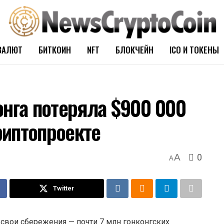
ВАЛЮТ
БИТКОИН
NFT
БЛОКЧЕЙН
ICO И ТОКЕНЫ
онга потеряла $900 000
риптопроекте
0
A
A
Twitter
 свои сбережения — почти 7 млн гонконгских