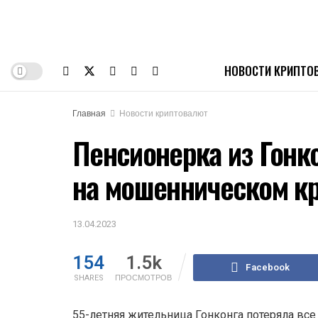
НОВОСТИ КРИПТО
Главная
Новости криптовалют
Пенсионерка из Гонк
на мошенническом к
13.04.2023
154
1.5k
Facebook
SHARES
ПРОСМОТРОВ
55-летняя жительница Гонконга потеряла все