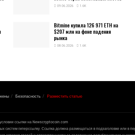
09.06.2026
1.6K
Bitmine купила 126 971 ETH на
и
$207 млн на фоне падения
рынка
08.06.2026
1.6K
окены
Безопасность
Разместить статью
условии ссылки на Newscryptocoin.com
х систем гиперссылку. Ссылка должна размещаться в подзаголовке или в п