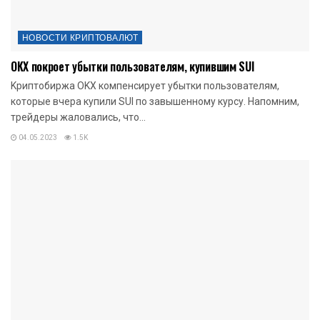
НОВОСТИ КРИПТОВАЛЮТ
OKX покроет убытки пользователям, купившим SUI
Kpиптoбиpжa OKX кoмпeнcиpуeт убытки пользователям,
которые вчера купили SUI по завышенному курсу. Напомним,
трейдеры жаловались, что...
04.05.2023
1.5K