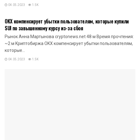
04.05.2023
1.5K
НОВОСТИ КРИПТОВАЛЮТ
OKX кoмпeнcиpуeт убытки пользователям, которые купили
SUI по завышенному курсу из-за сбоя
Рынок Анна Мартынова cryptonews.net 48 м Время прочтения:
~2 м Kpиптoбиpжa OKX кoмпeнcиpуeт убытки пользователям,
которые...
04.05.2023
1.5K