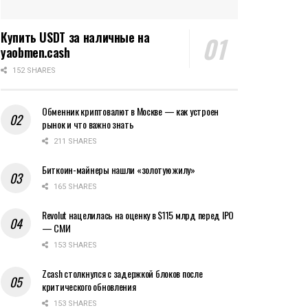
Купить USDT за наличные на
yaobmen.cash
152 SHARES
Обменник криптовалют в Москве — как устроен
рынок и что важно знать
211 SHARES
Биткоин-майнеры нашли «золотую жилу»
165 SHARES
Revolut нацелилась на оценку в $115 млрд перед IPO
— СМИ
153 SHARES
Zcash столкнулся с задержкой блоков после
критического обновления
153 SHARES