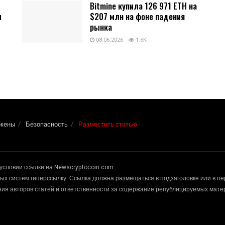
Bitmine купила 126 971 ETH на
и
$207 млн на фоне падения
рынка
08.06.2026
1.6K
окены
Безопасность
Разместить статью
условии ссылки на Newscryptocoin.com
х систем гиперссылку. Ссылка должна размещаться в подзаголовке или в п
ения авторов статей и ответственности за содержание републицируемых мат