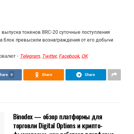
о выпуска токенов BRC-20 суточные поступления
на блок превысили вознаграждения от его добычи.
овалют -
Telegram
,
Twitter
,
Facebook
,
OK
hare
8
Share
Share
Binodex — обзор платформы для
торговли Digital Options и крипто-