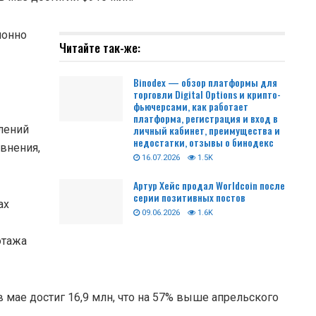
лонно
Читайте так-же:
Binodex — обзор платформы для
торговли Digital Options и крипто-
фьючерсами, как работает
платформа, регистрация и вход в
лений
личный кабинет, преимущества и
недостатки, отзывы о бинодекс
внения,
16.07.2026
1.5K
Артур Хейс продал Worldcoin после
серии позитивных постов
ах
09.06.2026
1.6K
отажа
мае достиг 16,9 млн, что на 57% выше апрельского