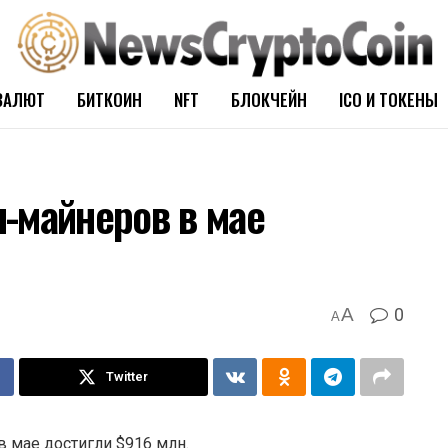
ВАЛЮТ
БИТКОИН
NFT
БЛОКЧЕЙН
ICO И ТОКЕНЫ
-майнеров в мае
0
A
A
Twitter
 мае достигли $916 млн.