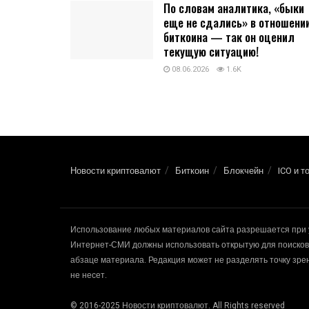
По словам аналитика, «быки
еще не сдались» в отношени
биткоина — так он оценил
текущую ситуацию!
08.06.2026
1.6K
Новости криптовалют
Биткоин
Блокчейн
ICO и т
Использование любых материалов сайта разрешается при 
Интернет-СМИ должны использовать открытую для поисковы
абзаце материала. Редакция может не разделять точку зр
не несет.
© 2016-2025 Новости криптовалют. All Rights reserved