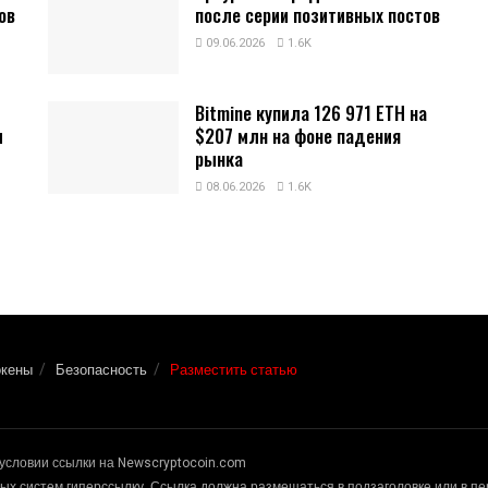
ов
после серии позитивных постов
09.06.2026
1.6K
Bitmine купила 126 971 ETH на
и
$207 млн на фоне падения
рынка
08.06.2026
1.6K
окены
Безопасность
Разместить статью
условии ссылки на Newscryptocoin.com
х систем гиперссылку. Ссылка должна размещаться в подзаголовке или в п