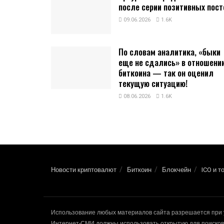
после серии позитивных пост
09.06.2026
1.6K
По словам аналитика, «быки
еще не сдались» в отношени
биткоина — так он оценил
текущую ситуацию!
08.06.2026
1.6K
Новости криптовалют
Биткоин
Блокчейн
ICO и т
Использование любых материалов сайта разрешается при 
Интернет-СМИ должны использовать открытую для поисковы