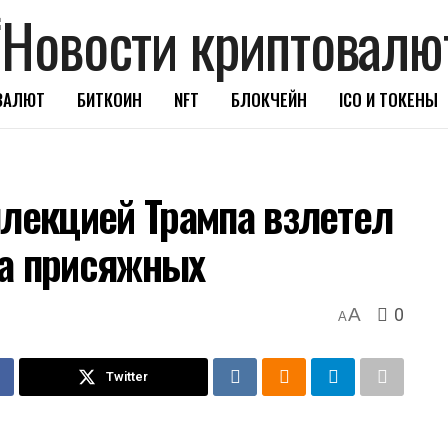
ВАЛЮТ
БИТКОИН
NFT
БЛОКЧЕЙН
ICO И ТОКЕНЫ
ллекцией Трампа взлетел
да присяжных
0
A
A
Twitter