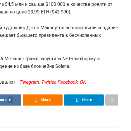
а $4,5 млн и свыше $100 000 в качестве роялти от
ан по цене 23,99 ETH ($42 990).
er и художник Джон Макноутон анонсировали создание
свещает бывшего президента в бесчисленных
А Мелания Трамп запустила NFT-платформу и
ение на базе блокчейна Solana.
овалют -
Telegram
,
Twitter
,
Facebook
,
OK
hare
8
Share
Share