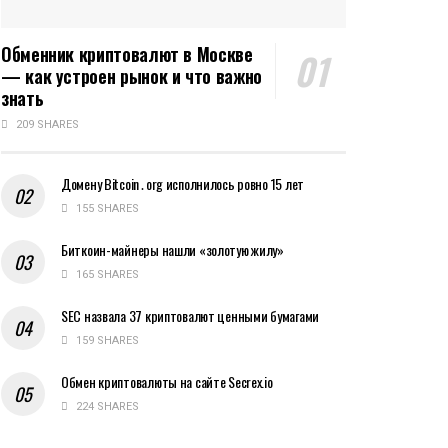
Обменник криптовалют в Москве
— как устроен рынок и что важно
знать
209 SHARES
Домену Bitcoin․org исполнилось ровно 15 лет
155 SHARES
Биткоин-майнеры нашли «золотую жилу»
165 SHARES
SEC назвала 37 криптовалют ценными бумагами
159 SHARES
Обмен криптовалюты на сайте Secrex.io
224 SHARES