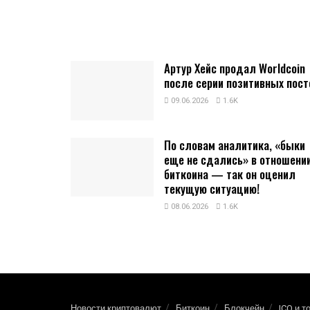
Артур Хейс продал Worldcoin
после серии позитивных пост
09.06.2026
1.6K
По словам аналитика, «быки
еще не сдались» в отношени
биткоина — так он оценил
текущую ситуацию!
08.06.2026
1.6K
Новости криптовалют
Биткоин
Блокчейн
ICO и т