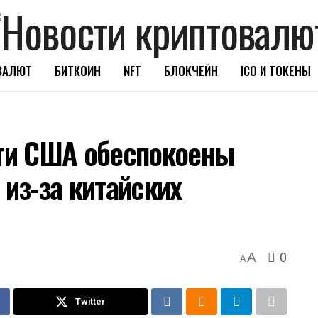
ВАЛЮТ
БИТКОИН
NFT
БЛОКЧЕЙН
ICO И ТОКЕНЫ
сти США обеспокоены
 из-за китайских
0
A
A
Twitter