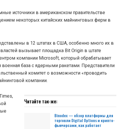
имные источники в американском правительстве
щением некоторых китайских майнинговых ферм в
дставлены в 12 штатах в США, особенно много их в
властей вызывает площадка Bit Origin в штате
ентром компании Microsoft, который обрабатывает
я военная база с ядерными ракетами. Представители
ельственный комитет о возможности «проводить
айнинговой компании.
Times,
Читайте так-же:
вой
мые
Binodex — обзор платформы для
торговли Digital Options и крипто-
фьючерсами, как работает