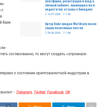
платформа, регистрация и вход в
мы
личный кабинет, преимущества и
недостатки, отзывы о бинодекс
 с
16.07.2026
1.5K
а
й базе.
Артур Хейс продал Worldcoin после
серии позитивных постов
09.06.2026
1.6K
сли
ать согласованно, то могут создать «огромную
териал о состоянии криптовалютной индустрии в
овалют -
Telegram
,
Twitter
,
Facebook
,
OK
hare
8
Share
Share