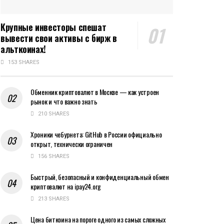
Крупные инвесторы спешат
вывести свои активы с бирж в
альткоинах!
153 SHARES
Обменник криптовалют в Москве — как устроен
рынок и что важно знать
210 SHARES
Хроники чебурнета: GitHub в России официально
открыт, технически ограничен
156 SHARES
Быстрый, безопасный и конфиденциальный обмен
криптовалют на ipay24.org
213 SHARES
Цена биткоина на пороге одного из самых сложных