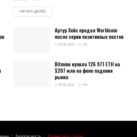
DETAILS
ЧИТАТЬ ДАЛЕЕ
Артур Хейс продал Worldcoin
ов
после серии позитивных постов
09.06.2026
1.6K
Bitmine купила 126 971 ETH на
и
$207 млн на фоне падения
рынка
08.06.2026
1.6K
окены
Безопасность
Разместить статью