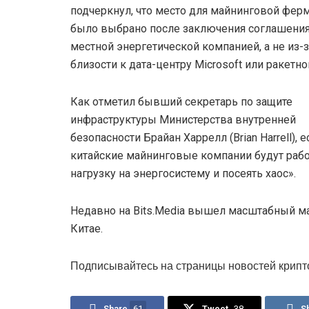
подчеркнул, что место для майнинговой фер
было выбрано после заключения соглашения
местной энергетической компанией, а не из-з
близости к дата-центру Microsoft или ракетно
Как отметил бывший секретарь по защите
инфраструктуры Министерства внутренней
безопасности Брайан Харрелл (Brian Harrell), е
китайские майнинговые компании будут работ
нагрузку на энергосистему и посеять хаос».
Недавно на Bits.Media вышел масштабный ма
Китае.
Подписывайтесь на страницы новостей крипт
Share
61
Tweet
38
S