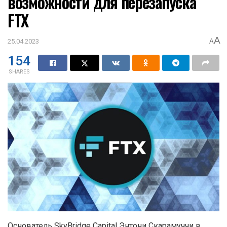
возможности для перезапуска
FTX
A
25.04.2023
A
154
SHARES
Основатель SkyBridge Capital Энтони Скарамуччи в