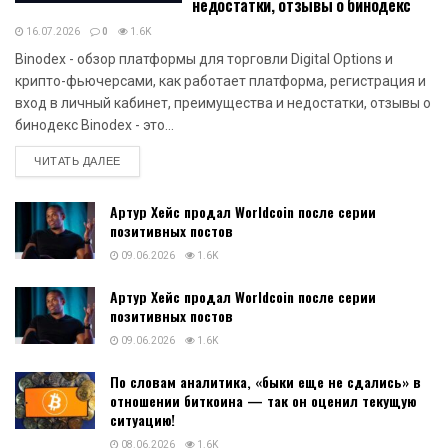
недостатки, отзывы о бинодекс
16.07.2026
0
1.6K
Binodex - обзор платформы для торговли Digital Options и
крипто-фьючерсами, как работает платформа, регистрация и
вход в личный кабинет, преимущества и недостатки, отзывы о
бинодекс Binodex - это...
DETAILS
ЧИТАТЬ ДАЛЕЕ
Артур Хейс продал Worldcoin после серии
позитивных постов
09.06.2026
1.6K
Артур Хейс продал Worldcoin после серии
позитивных постов
09.06.2026
1.6K
По словам аналитика, «быки еще не сдались» в
отношении биткоина — так он оценил текущую
ситуацию!
08.06.2026
1.6K