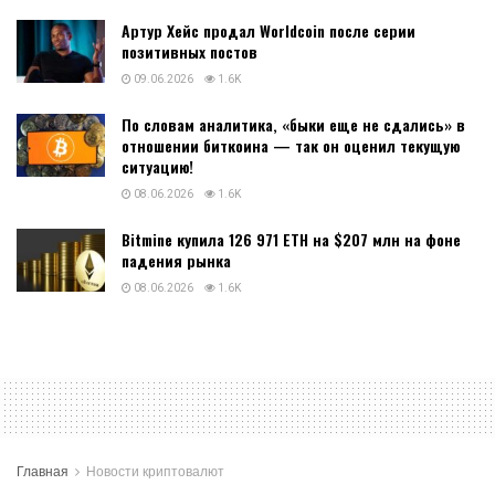
Артур Хейс продал Worldcoin после серии
позитивных постов
09.06.2026
1.6K
По словам аналитика, «быки еще не сдались» в
отношении биткоина — так он оценил текущую
ситуацию!
08.06.2026
1.6K
Bitmine купила 126 971 ETH на $207 млн на фоне
падения рынка
08.06.2026
1.6K
Главная
Новости криптовалют