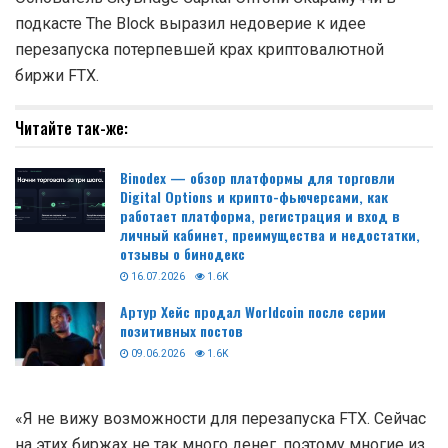
подкасте The Block выразил недоверие к идее
перезапуска потерпевшей крах криптовалютной
биржи FTX.
Читайте так-же:
Binodex — обзор платформы для торговли
Digital Options и крипто-фьючерсами, как
работает платформа, регистрация и вход в
личный кабинет, преимущества и недостатки,
отзывы о бинодекс
16.07.2026
1.6K
Артур Хейс продал Worldcoin после серии
позитивных постов
09.06.2026
1.6K
«Я не вижу возможности для перезапуска FTX. Сейчас
на этих биржах не так много денег, поэтому многие из