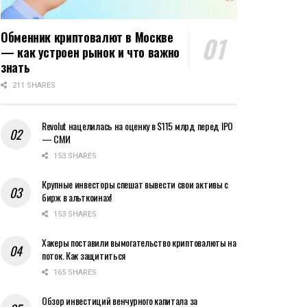
Обменник криптовалют в Москве
— как устроен рынок и что важно
знать
211 SHARES
Revolut нацелилась на оценку в $115 млрд перед IPO
— СМИ
153 SHARES
Крупные инвесторы спешат вывести свои активы с
бирж в альткоинах!
153 SHARES
Хакеры поставили вымогательство криптовалюты на
поток. Как защититься
165 SHARES
Обзор инвестиций венчурного капитала за