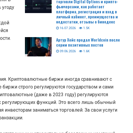
торговли Digital Options и крипто-
фьючерсами, как работает
 угоду
платформа, регистрация и вход в
личный кабинет, преимущества и
недостатки, отзывы о бинодекс
ждой
16.07.2026
1.5K
ейся
ости.
Артур Хейс продал Worldcoin после
серии позитивных постов
09.06.2026
1.6K
ания. Криптовалютные биржи иногда сравнивают с
 биржи строго регулируются государством и сами
риптовалютные (даже в 2023 году) регулируются
их регулирующих функций. Это всего лишь обычный
ая инвесторам заниматься торговлей. За свои услуги
ранзакции.