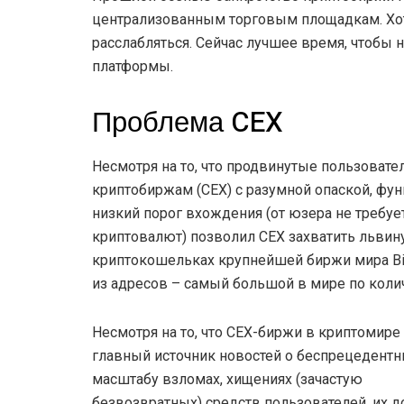
централизованным торговым площадкам. Хотя 
расслабляться. Сейчас лучшее время, чтобы 
платформы.
Проблема CEX
Несмотря на то, что продвинутые пользоват
криптобиржам (CEX) с разумной опаской, функ
низкий порог вхождения (от юзера не требуе
криптовалют) позволил CEX захватить льви
криптокошельках крупнейшей биржи мира Bina
из адресов – самый большой в мире по коли
Несмотря на то, что CEX-биржи в криптомире 
главный источник новостей о беспрецедентн
масштабу взломах, хищениях (зачастую
безвозвратных) средств пользователей, их д