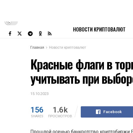
НОВОСТИ КРИПТОВАЛЮТ
Главная
Новости криптовалют
Красные флаги в торг
учитывать при выбор
15.10.2023
156
1.6k
Facebook
SHARES
ПРОСМОТРОВ
Прошлой осенью банкротство криптобиржи F