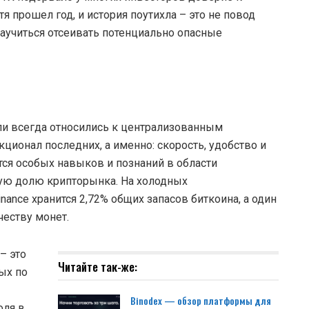
прошел год, и история поутихла – это не повод
научиться отсеивать потенциально опасные
ели всегда относились к централизованным
ционал последних, а именно: скорость, удобство и
тся особых навыков и познаний в области
ную долю крипторынка. На холодных
nce хранится 2,72% общих запасов биткоина, а один
честву монет.
– это
Читайте так-же:
ых по
Binodex — обзор платформы для
оля в