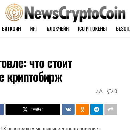
БИТКОИН
NFT
БЛОКЧЕЙН
ICO И ТОКЕНЫ
БЕЗОП
овле: что стоит
е криптобирж
0
A
A
Twitter
TX подорвало у многих инвесторов доверие к