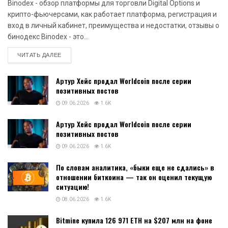
Binodex - обзор платформы для торговли Digital Options и
крипто-фьючерсами, как работает платформа, регистрация и
вход в личный кабинет, преимущества и недостатки, отзывы о
бинодекс Binodex - это...
DETAILS
ЧИТАТЬ ДАЛЕЕ
Артур Хейс продал Worldcoin после серии
позитивных постов
09.06.2026
1.6K
Артур Хейс продал Worldcoin после серии
позитивных постов
09.06.2026
1.6K
По словам аналитика, «быки еще не сдались» в
отношении биткоина — так он оценил текущую
ситуацию!
08.06.2026
1.6K
Bitmine купила 126 971 ETH на $207 млн на фоне