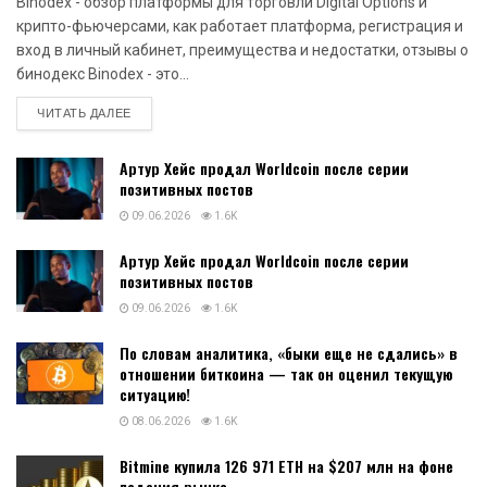
Binodex - обзор платформы для торговли Digital Options и
крипто-фьючерсами, как работает платформа, регистрация и
вход в личный кабинет, преимущества и недостатки, отзывы о
бинодекс Binodex - это...
DETAILS
ЧИТАТЬ ДАЛЕЕ
Артур Хейс продал Worldcoin после серии
позитивных постов
09.06.2026
1.6K
Артур Хейс продал Worldcoin после серии
позитивных постов
09.06.2026
1.6K
По словам аналитика, «быки еще не сдались» в
отношении биткоина — так он оценил текущую
ситуацию!
08.06.2026
1.6K
Bitmine купила 126 971 ETH на $207 млн на фоне
падения рынка