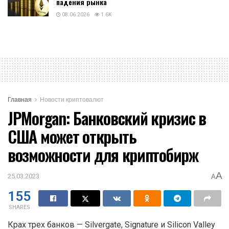
падения рынка
08.06.2026
1.6K
Главная
Новости криптовалют
JPMorgan: Банковский кризис в
США может открыть
возможности для криптобирж
A
25.03.2023
A
155
SHARES
Крах трех банков — Silvergate, Signature и Silicon Valley