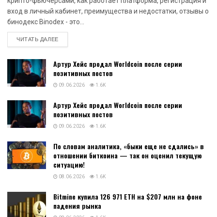
крипто-фьючерсами, как работает платформа, регистрация и
вход в личный кабинет, преимущества и недостатки, отзывы о
бинодекс Binodex - это...
DETAILS
ЧИТАТЬ ДАЛЕЕ
Артур Хейс продал Worldcoin после серии
позитивных постов
09.06.2026
1.6K
Артур Хейс продал Worldcoin после серии
позитивных постов
09.06.2026
1.6K
По словам аналитика, «быки еще не сдались» в
отношении биткоина — так он оценил текущую
ситуацию!
08.06.2026
1.6K
Bitmine купила 126 971 ETH на $207 млн на фоне
падения рынка