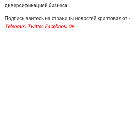
диверсификацией бизнеса.
Подписывайтесь на страницы новостей криптовалют -
Telegram
,
Twitter
,
Facebook
,
OK
Актуальные новости
Binodex — обзор платформы для
НОВОСТИ
торговли Digital Options и крипто-
КРИПТОВАЛЮТ
фьючерсами, как работает
платформа, регистрация и вход в
личный кабинет, преимущества и
недостатки, отзывы о бинодекс
16.07.2026
0
1.5K
Binodex - обзор платформы для торговли Digital Options и
крипто-фьючерсами, как работает платформа, регистрация и