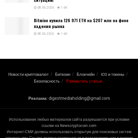
08.06.2026
1.6K
Bitmine купила 126 971 ETH на $207 млн на фоне
падения рынка
08.06.2026
1.6K
Новости криптовалют
Биткоин
Блокчейн
ICO и токены
Безопасность
Разместить статью
Реклама:
digestmediaholding@gmail.com
Использование любых материалов сайта разрешается при условии
ссылки на Newscryptocoin.com
Интернет-СМИ должны использовать открытую для поисковых систем
гиперссылку. Ссылка должна размещаться в подзаголовке или в первом