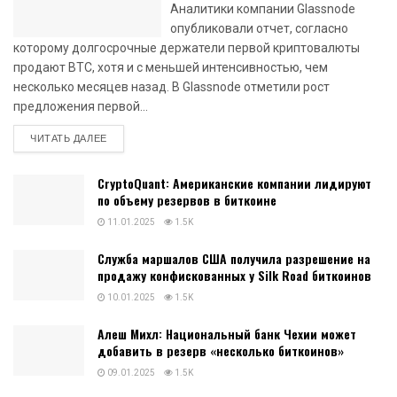
Аналитики компании Glassnode
опубликовали отчет, согласно
которому долгосрочные держатели первой криптовалюты
продают BTC, хотя и с меньшей интенсивностью, чем
несколько месяцев назад. В Glassnode отметили рост
предложения первой...
DETAILS
ЧИТАТЬ ДАЛЕЕ
CryptoQuant: Американские компании лидируют
по объему резервов в биткоине
11.01.2025
1.5K
Служба маршалов США получила разрешение на
продажу конфискованных у Silk Road биткоинов
10.01.2025
1.5K
Алеш Михл: Национальный банк Чехии может
добавить в резерв «несколько биткоинов»
09.01.2025
1.5K