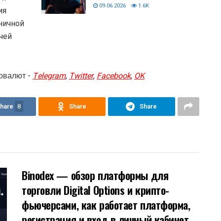
09.06.2026
1.6K
ия
ничной
чей
овалют -
Telegram
,
Twitter
,
Facebook
,
OK
hare
8
Share
Share
Binodex — обзор платформы для
торговли Digital Options и крипто-
фьючерсами, как работает платформа,
регистрация и вход в личный кабинет,