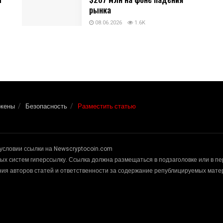
рынка
08.06.2026
1.6K
окены
Безопасность
Разместить статью
условии ссылки на Newscryptocoin.com
х систем гиперссылку. Ссылка должна размещаться в подзаголовке или в п
ения авторов статей и ответственности за содержание републицируемых мат