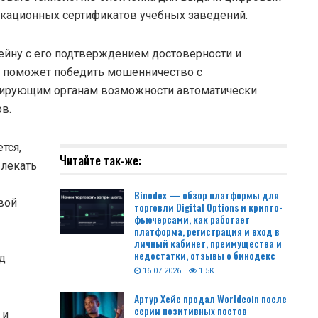
икационных сертификатов учебных заведений.
чейну с его подтверждением достоверности и
и поможет победить мошенничество с
олирующим органам возможности автоматически
в.
тся,
Читайте так-же:
влекать
Binodex — обзор платформы для
вой
торговли Digital Options и крипто-
фьючерсами, как работает
платформа, регистрация и вход в
личный кабинет, преимущества и
недостатки, отзывы о бинодекс
д
16.07.2026
1.5K
Артур Хейс продал Worldcoin после
серии позитивных постов
 и