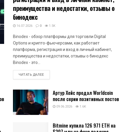
преимущества и недостатки, отзывы о
бинодекс
16.07.2026
0
1.5K
Binodex - обзор платформы для торговли Digital
Options и крипто-фьючерсами, как работает
платформа, регистрация и вход в личный кабинет,
преимущества и недостатки, отзывы о бинодекс
Binodex - это...
DETAILS
ЧИТАТЬ ДАЛЕЕ
Артур Хейс продал Worldcoin
ов
после серии позитивных постов
09.06.2026
1.6K
Bitmine купила 126 971 ETH на
и
$207 млн на фоне падения