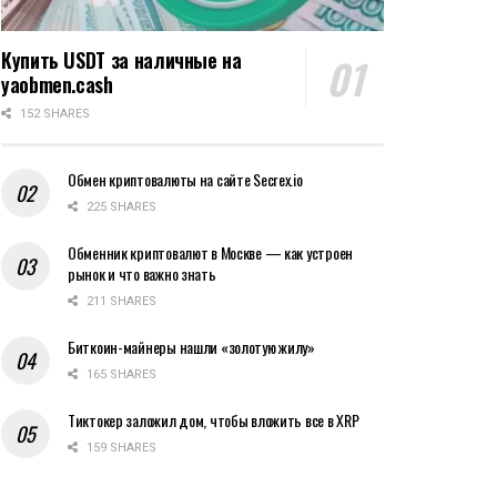
Купить USDT за наличные на
yaobmen.cash
152 SHARES
Обмен криптовалюты на сайте Secrex.io
225 SHARES
Обменник криптовалют в Москве — как устроен
рынок и что важно знать
211 SHARES
Биткоин-майнеры нашли «золотую жилу»
165 SHARES
Тиктокер заложил дом, чтобы вложить все в XRP
159 SHARES