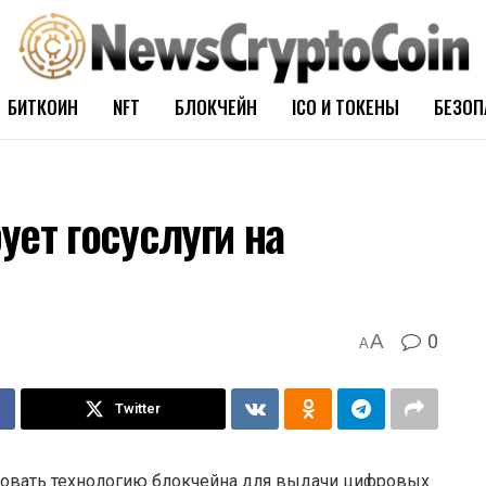
БИТКОИН
NFT
БЛОКЧЕЙН
ICO И ТОКЕНЫ
БЕЗОП
ует госуслуги на
0
A
A
Twitter
овать технологию блокчейна для выдачи цифровых