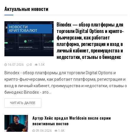
Актуальные новости
Binodex — обзор платформы для
НОВОСТИ
торговли Digital Options и крипто-
КРИПТОВАЛЮТ
фьючерсами, как работает
платформа, регистрация и вход в
личный кабинет, преимущества и
недостатки, отзывы о бинодекс
16.07.2026
0
1.5K
Binodex - обзор платформы для торговли Digital Options и
крипто-фьючерсами, как работает платформа, регистрация и
вход в личный кабинет, преимущества и недостатки, отзывы о
бинодекс Binodex - это...
DETAILS
ЧИТАТЬ ДАЛЕЕ
Артур Хейс продал Worldcoin после серии
позитивных постов
09.06.2026
1.6K