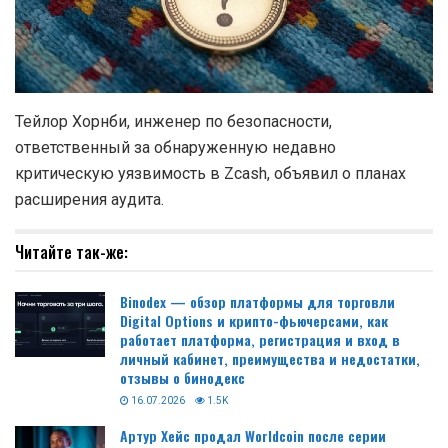
Тейлор Хорнби, инженер по безопасности,
ответственный за обнаруженную недавно
критическую уязвимость в Zcash, объявил о планах
расширения аудита.
Читайте так-же:
Binodex — обзор платформы для торговли
Digital Options и крипто-фьючерсами, как
работает платформа, регистрация и вход в
личный кабинет, преимущества и недостатки,
отзывы о бинодекс
16.07.2026
1.5K
Артур Хейс продал Worldcoin после серии