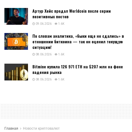
Артур Хейс продал Worldcoin после серии
позитивных постов
09.06.2026
1.6K
По словам аналитика, «быки еще не сдались» в
отношении биткоина — так он оценил текущую
ситуацию!
08.06.2026
1.6K
Bitmine купила 126 971 ETH на $207 млн на фоне
падения рынка
08.06.2026
1.6K
Главная
Новости криптовалют