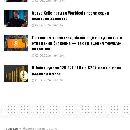
09.06.2026
1.6K
Артур Хейс продал Worldcoin после серии
позитивных постов
09.06.2026
1.6K
По словам аналитика, «быки еще не сдались» в
отношении биткоина — так он оценил текущую
ситуацию!
08.06.2026
1.6K
Bitmine купила 126 971 ETH на $207 млн на фоне
падения рынка
08.06.2026
1.6K
Главная
Новости криптовалют