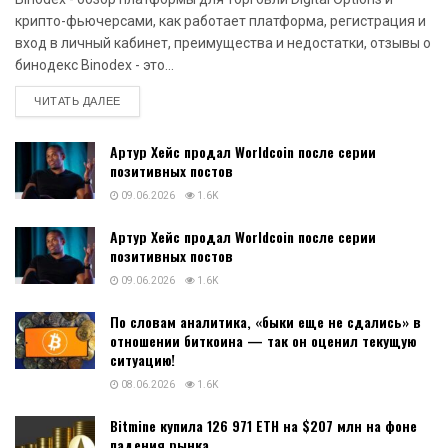
крипто-фьючерсами, как работает платформа, регистрация и
вход в личный кабинет, преимущества и недостатки, отзывы о
бинодекс Binodex - это...
DETAILS
ЧИТАТЬ ДАЛЕЕ
Артур Хейс продал Worldcoin после серии
позитивных постов
09.06.2026
1.6K
Артур Хейс продал Worldcoin после серии
позитивных постов
09.06.2026
1.6K
По словам аналитика, «быки еще не сдались» в
отношении биткоина — так он оценил текущую
ситуацию!
08.06.2026
1.6K
Bitmine купила 126 971 ETH на $207 млн на фоне
падения рынка