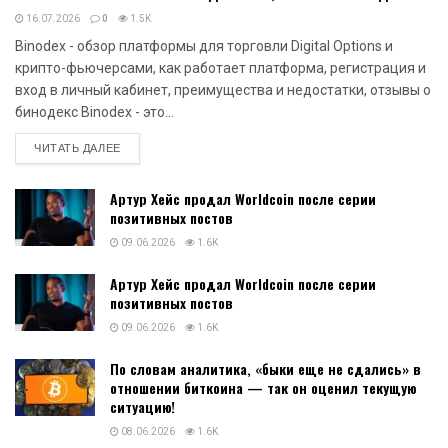
16.07.2026
0
1.5K
Binodex - обзор платформы для торговли Digital Options и
крипто-фьючерсами, как работает платформа, регистрация и
вход в личный кабинет, преимущества и недостатки, отзывы о
бинодекс Binodex - это...
DETAILS
ЧИТАТЬ ДАЛЕЕ
Артур Хейс продал Worldcoin после серии
позитивных постов
09.06.2026
1.6K
Артур Хейс продал Worldcoin после серии
позитивных постов
09.06.2026
1.6K
По словам аналитика, «быки еще не сдались» в
отношении биткоина — так он оценил текущую
ситуацию!
08.06.2026
1.6K