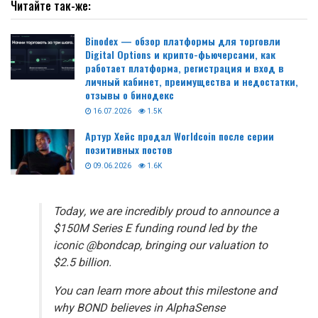
Читайте так-же:
Binodex — обзор платформы для торговли
Digital Options и крипто-фьючерсами, как
работает платформа, регистрация и вход в
личный кабинет, преимущества и недостатки,
отзывы о бинодекс
16.07.2026
1.5K
Артур Хейс продал Worldcoin после серии
позитивных постов
09.06.2026
1.6K
Today, we are incredibly proud to announce a
$150M Series E funding round led by the
iconic @bondcap, bringing our valuation to
$2.5 billion.
You can learn more about this milestone and
why BOND believes in AlphaSense