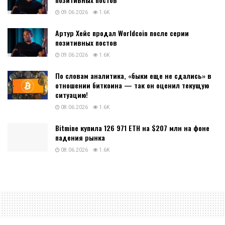
09.06.2026
1.6K
Артур Хейс продал Worldcoin после серии
позитивных постов
09.06.2026
1.6K
По словам аналитика, «быки еще не сдались» в
отношении биткоина — так он оценил текущую
ситуацию!
08.06.2026
1.6K
Bitmine купила 126 971 ETH на $207 млн на фоне
падения рынка
08.06.2026
1.6K