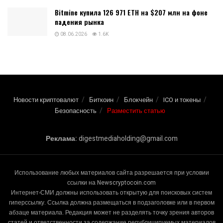
Bitmine купила 126 971 ETH на $207 млн на фоне
падения рынка
08.06.2026
1.6K
Новости криптовалют
Биткоин
Блокчейн
ICO и токены
Безопасность
Разместить статью
Реклама:
digestmediaholding@gmail.com
Использование любых материалов сайта разрешается при условии
ссылки на Newscryptocoin.com
Интернет-СМИ должны использовать открытую для поисковых систем
гиперссылку. Ссылка должна размещаться в подзаголовке или в первом
абзаце материала. Редакция может не разделять точку зрения авторов
статей и ответственности за содержание републицируемых материалов