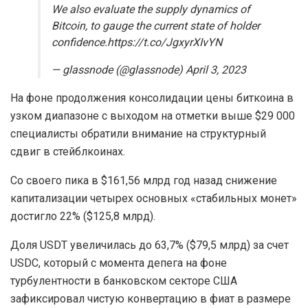
We also evaluate the supply dynamics of
Bitcoin, to gauge the current state of holder
confidence.https://t.co/JgxyrXIvYN
— glassnode (@glassnode) April 3, 2023
На фоне продолжения консолидации цены биткоина в
узком диапазоне с выходом на отметки выше $29 000
специалисты обратили внимание на структурный
сдвиг в стейблкоинах.
Со своего пика в $161,56 млрд год назад снижение
капитализации четырех основных «стабильных монет»
достигло 22% ($125,8 млрд).
Доля USDT увеличилась до 63,7% ($79,5 млрд) за счет
USDC, который с момента
депега
на фоне
турбулентности в банковском секторе США
зафиксировал чистую конвертацию в фиат в размере