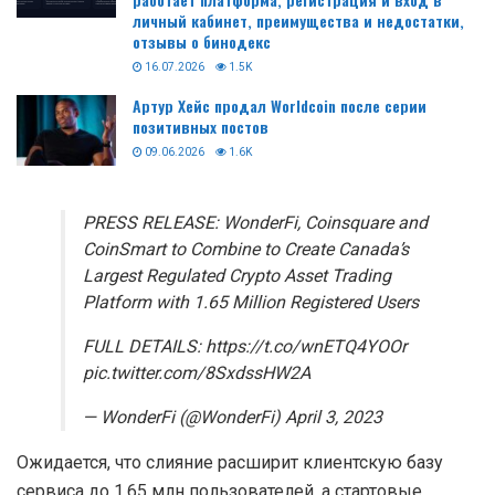
личный кабинет, преимущества и недостатки,
отзывы о бинодекс
16.07.2026
1.5K
Артур Хейс продал Worldcoin после серии
позитивных постов
09.06.2026
1.6K
PRESS RELEASE: WonderFi, Coinsquare and
CoinSmart to Combine to Create Canada’s
Largest Regulated Crypto Asset Trading
Platform with 1.65 Million Registered Users
FULL DETAILS: https://t.co/wnETQ4YOOr
pic.twitter.com/8SxdssHW2A
— WonderFi (@WonderFi) April 3, 2023
Ожидается, что слияние расширит клиентскую базу
сервиса до 1,65 млн пользователей, а стартовые