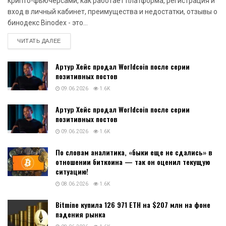
крипто-фьючерсами, как работает платформа, регистрация и
вход в личный кабинет, преимущества и недостатки, отзывы о
бинодекс Binodex - это...
DETAILS
ЧИТАТЬ ДАЛЕЕ
Артур Хейс продал Worldcoin после серии
позитивных постов
09.06.2026
1.6K
Артур Хейс продал Worldcoin после серии
позитивных постов
09.06.2026
1.6K
По словам аналитика, «быки еще не сдались» в
отношении биткоина — так он оценил текущую
ситуацию!
08.06.2026
1.6K
Bitmine купила 126 971 ETH на $207 млн на фоне
падения рынка