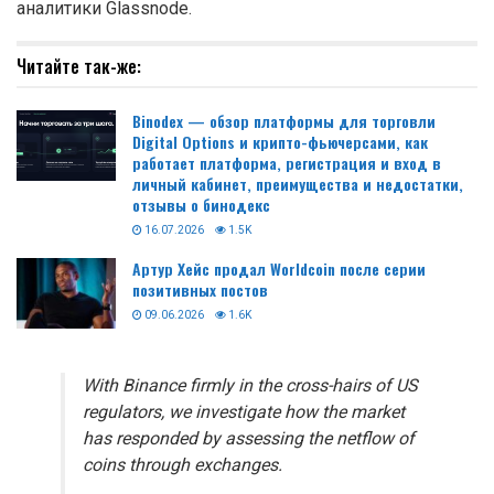
аналитики Glassnode.
Читайте так-же:
Binodex — обзор платформы для торговли
Digital Options и крипто-фьючерсами, как
работает платформа, регистрация и вход в
личный кабинет, преимущества и недостатки,
отзывы о бинодекс
16.07.2026
1.5K
Артур Хейс продал Worldcoin после серии
позитивных постов
09.06.2026
1.6K
With Binance firmly in the cross-hairs of US
regulators, we investigate how the market
has responded by assessing the netflow of
coins through exchanges.