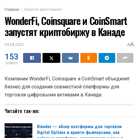
Главная
Новости криптовалют
WonderFi, Coinsquare и CoinSmart
запустят криптобиржу в Канаде
A
04.04.2023
A
153
SHARES
Компании WonderFi, Coinsquare и CoinSmart объединят
бизнес для создания совместной платформы для
торговли цифровыми активами в Канаде.
Читайте так-же:
Binodex — обзор платформы для торговли
Digital Options и крипто-фьючерсами, как
работает платформа, регистрация и вход в