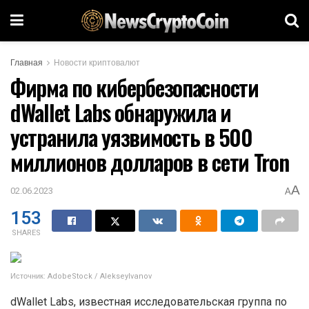
Главная
Новости криптовалют
Фирма по кибербезопасности
dWallet Labs обнаружила и
устранила уязвимость в 500
миллионов долларов в сети Tron
A
02.06.2023
A
153
SHARES
Источник: AdobeStock / AlekseyIvanov
dWallet Labs, известная исследовательская группа по