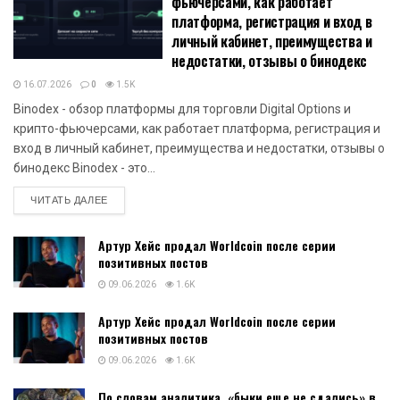
фьючерсами, как работает
платформа, регистрация и вход в
личный кабинет, преимущества и
недостатки, отзывы о бинодекс
16.07.2026
0
1.5K
Binodex - обзор платформы для торговли Digital Options и
крипто-фьючерсами, как работает платформа, регистрация и
вход в личный кабинет, преимущества и недостатки, отзывы о
бинодекс Binodex - это...
DETAILS
ЧИТАТЬ ДАЛЕЕ
Артур Хейс продал Worldcoin после серии
позитивных постов
09.06.2026
1.6K
Артур Хейс продал Worldcoin после серии
позитивных постов
09.06.2026
1.6K
По словам аналитика, «быки еще не сдались» в