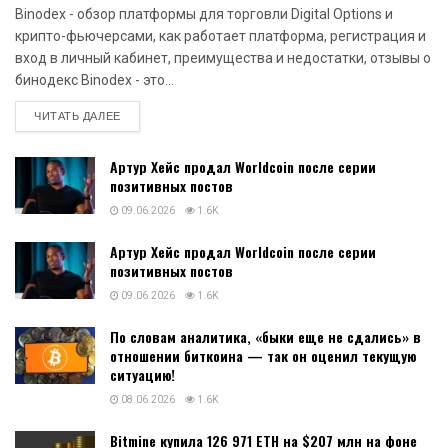
Binodex - обзор платформы для торговли Digital Options и
крипто-фьючерсами, как работает платформа, регистрация и
вход в личный кабинет, преимущества и недостатки, отзывы о
бинодекс Binodex - это...
DETAILS
ЧИТАТЬ ДАЛЕЕ
Артур Хейс продал Worldcoin после серии
позитивных постов
09.06.2026
1.6K
Артур Хейс продал Worldcoin после серии
позитивных постов
09.06.2026
1.6K
По словам аналитика, «быки еще не сдались» в
отношении биткоина — так он оценил текущую
ситуацию!
08.06.2026
1.6K
Bitmine купила 126 971 ETH на $207 млн на фоне