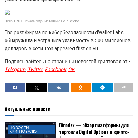
Цена TRX с начала года. Источник: CoinGecko
The post Фирма по кибербезопасности dWallet Labs
обнаружила и устранила уязвимость в 500 миллионов
долларов в сети Tron appeared first on Ru.
Подписывайтесь на страницы новостей криптовалют -
Telegram
,
Twitter
,
Facebook
,
OK
Актуальные новости
Binodex — обзор платформы для
НОВОСТИ
торговли Digital Options и крипто-
КРИПТОВАЛЮТ