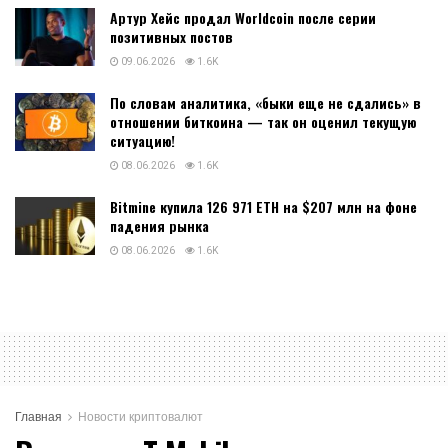
Артур Хейс продал Worldcoin после серии
позитивных постов
09.06.2026
1.6K
По словам аналитика, «быки еще не сдались» в
отношении биткоина — так он оценил текущую
ситуацию!
08.06.2026
1.6K
Bitmine купила 126 971 ETH на $207 млн на фоне
падения рынка
08.06.2026
1.6K
Главная
Новости криптовалют