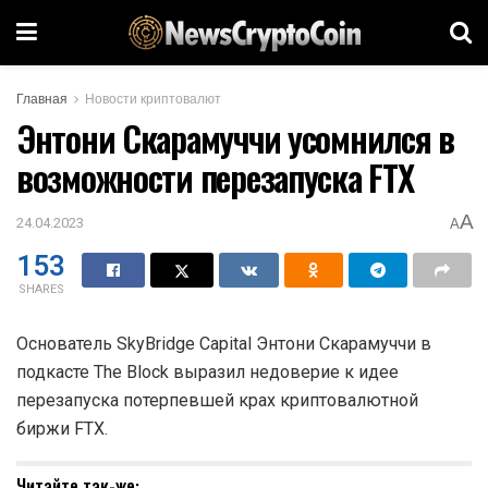
Главная
Новости криптовалют
Энтони Скарамуччи усомнился в
возможности перезапуска FTX
A
24.04.2023
A
153
SHARES
Основатель SkyBridge Capital Энтони Скарамуччи в
подкасте The Block выразил недоверие к идее
перезапуска потерпевшей крах криптовалютной
биржи FTX.
Читайте так-же: