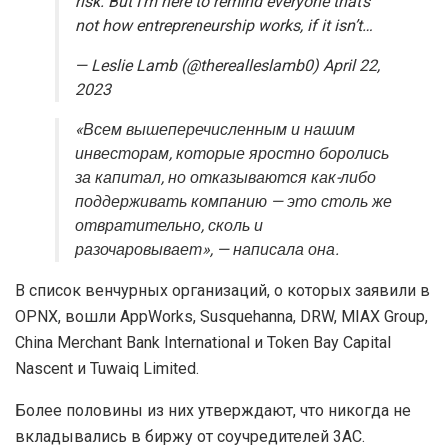
risk. But I’m here to remind everyone that’s
not how entrepreneurship works, if it isn’t…
— Leslie Lamb (@therealleslamb0) April 22,
2023
«Всем вышеперечисленным и нашим
инвесторам, которые яростно боролись
за капитал, но отказываются как-либо
поддерживать компанию — это столь же
отвратительно, сколь и
разочаровывает», — написала она.
В список венчурных организаций, о которых заявили в
OPNX, вошли AppWorks, Susquehanna, DRW, MIAX Group,
China Merchant Bank International и Token Bay Capital
Nascent и Tuwaiq Limited.
Более половины из них утверждают, что никогда не
вкладывались в биржу от соучредителей 3AC.