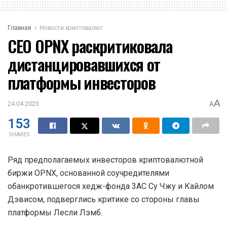
Главная
Новости криптовалют
CEO OPNX раскритиковала
дистанцировавшихся от
платформы инвесторов
A
24.04.2023
A
153
SHARES
Ряд предполагаемых инвесторов криптовалютной
биржи OPNX, основанной соучредителями
обанкротившегося хедж-фонда 3AC Су Чжу и Кайлом
Дэвисом, подверглись критике со стороны главы
платформы Лесли Лэмб.