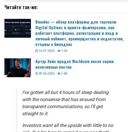
Читайте так-же:
Binodex — обзор платформы для торговли
Digital Options и крипто-фьючерсами, как
работает платформа, регистрация и вход в
личный кабинет, преимущества и недостатки,
отзывы о бинодекс
16.07.2026
1.5K
Артур Хейс продал Worldcoin после серии
позитивных постов
09.06.2026
1.6K
I’ve gotten all but 4 hours of sleep dealing
with the nonsense that has ensued from
transparent communications, so I’ll get
straight to it.
Investors want all the upside with little to no