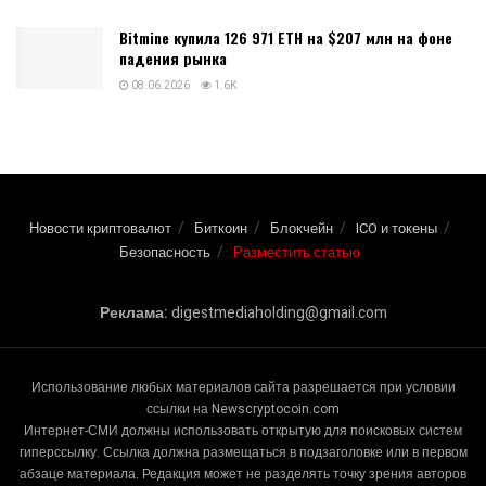
Bitmine купила 126 971 ETH на $207 млн на фоне
падения рынка
08.06.2026
1.6K
Новости криптовалют
Биткоин
Блокчейн
ICO и токены
Безопасность
Разместить статью
Реклама:
digestmediaholding@gmail.com
Использование любых материалов сайта разрешается при условии
ссылки на Newscryptocoin.com
Интернет-СМИ должны использовать открытую для поисковых систем
гиперссылку. Ссылка должна размещаться в подзаголовке или в первом
абзаце материала. Редакция может не разделять точку зрения авторов