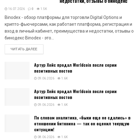
недостатки, отзывы о бинодекс
16.07.2026
0
1.5K
Binodex - обзор платформы для торговли Digital Options и
крипто-фьючерсами, как работает платформа, регистрация и
вход в личный кабинет, преимущества и недостатки, отзывы о
бинодекс Binodex - это...
DETAILS
ЧИТАТЬ ДАЛЕЕ
Артур Хейс продал Worldcoin после серии
позитивных постов
09.06.2026
1.6K
Артур Хейс продал Worldcoin после серии
позитивных постов
09.06.2026
1.6K
По словам аналитика, «быки еще не сдались» в
отношении биткоина — так он оценил текущую
ситуацию!
08.06.2026
1.6K