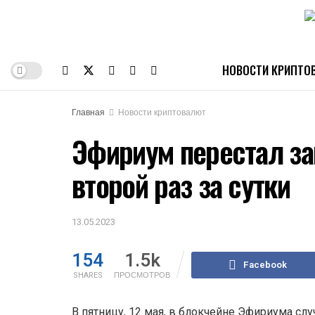
НОВОСТИ КРИПТО
Главная
Новости криптовалют
Эфириум перестал за
второй раз за сутки
13.05.2023
154
1.5k
Facebook
SHARES
ПРОСМОТРОВ
В пятницу, 12 мая, в блокчейне Эфириума сл