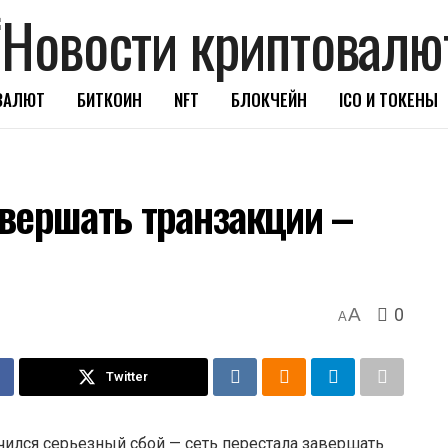
ВАЛЮТ
БИТКОИН
NFT
БЛОКЧЕЙН
ICO И ТОКЕНЫ
вершать транзакции –
0
A
A
Twitter
учился серьезный сбой — сеть перестала завершать