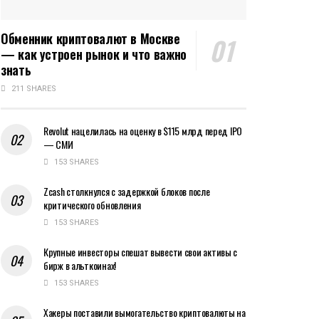
Обменник криптовалют в Москве
— как устроен рынок и что важно
знать
211 SHARES
Revolut нацелилась на оценку в $115 млрд перед IPO
— СМИ
153 SHARES
Zcash столкнулся с задержкой блоков после
критического обновления
153 SHARES
Крупные инвесторы спешат вывести свои активы с
бирж в альткоинах!
153 SHARES
Хакеры поставили вымогательство криптовалюты на