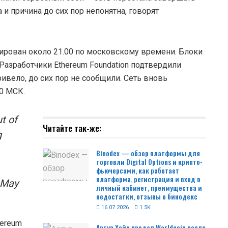
 и причина до сих пор непонятна, говорят
ирован около 21.00 по московскому времени. Блоки
 Разработчики Ethereum Foundation подтвердили
ривело, до сих пор не сообщили. Сеть вновь
0 МСК.
t of
Читайте так-же:
g
Binodex — обзор платформы для
торговли Digital Options и крипто-
фьючерсами, как работает
платформа, регистрация и вход в
 May
личный кабинет, преимущества и
недостатки, отзывы о бинодекс
16.07.2026
1.5K
hereum
Артур Хейс продал Worldcoin после