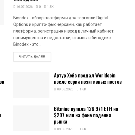
16.07.2026
0
1.5K
Binodex - обзор платформы для торговли Digital
Options и крипто-фьючерсами, как работает
платформа, регистрация и вход в личный кабинет,
преимущества и недостатки, отзывы о бинодекс
Binodex - это...
DETAILS
ЧИТАТЬ ДАЛЕЕ
Артур Хейс продал Worldcoin
ов
после серии позитивных постов
09.06.2026
1.6K
Bitmine купила 126 971 ETH на
и
$207 млн на фоне падения
рынка
08.06.2026
1.6K