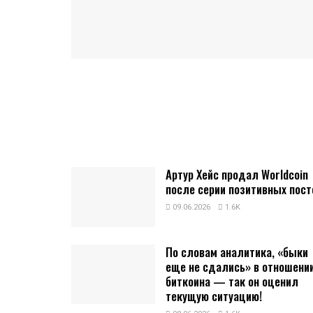
Артур Хейс продал Worldcoin
после серии позитивных пост
09.06.2026
1.6K
По словам аналитика, «быки
еще не сдались» в отношени
биткоина — так он оценил
текущую ситуацию!