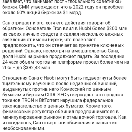
заявляет, что занимает пост «глобального советника»
биржи, СМИ утверждают, что в 2022 году он приобрел
около 60% акций биржи за $1 млрд.
Сан отрицает и это, хотя его действия говорят об
обратном. Основатель Tron влил в Huobi более $200 млн
из своих личных средств и сделал несколько важных
заявлений от имени биржи, что позволяет
предположить, что он отвечает за принятие ключевых
решений. Однако, несмотря на вмешательство Сана,
доля Huobi на рынке продолжает падать. За последние
24 часа объем торгов на платформе просел более чем на
20% – до $382,43 млн.
Отношения Сана с Huobi могут быть подвергнуты более
тщательному изучению после недавних обвинений,
выдвинутых против него Комиссией по ценным
бумагам и биржам США. SEC утверждает, что продажа
токенов TRON и BitTorrent нарушила федеральное
законодательство о ценных бумагах. Кроме того,
финансовый регулятор обвинил предпринимателя в
манипулировании рынком и отмывочной торговле. Как
и ожидалось, Сан отверг эти обвинения и назвал их
необоснованными.